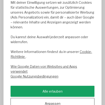
Mit deiner Einwilligung setzen wir zusätzlich Cookies
Geschrieben am
7/3/2026
für statistische Auswertungen, zur Optimierung
unseres Angebots sowie für personalisierte Werbung
(Ads Personalization) ein, damit dir – auch über Google
George Driessen
– relevante Inhalte und Anzeigen angezeigt werden
Geschrieben am
4/27/2026
Translated from
können.
Du kannst deine Auswahl jederzeit anpassen oder
D Bastiaannet
widerrufen.
Schneller Versand gut
Weitere Informationen findest du in unserer
Cookie-
Schneller Versand gut. Qualität der Daunenleuchte
Richtlinie
.
Geschrieben am
4/22/2026
Translated from
Wie Google Daten von Websites und Apps
verwendet
Google Nutzungsbedingungen
Peter Nieuwhof
Geschrieben am
4/14/2026
Translated from
Alle erlauben
Uwe Köninger
Anpassen