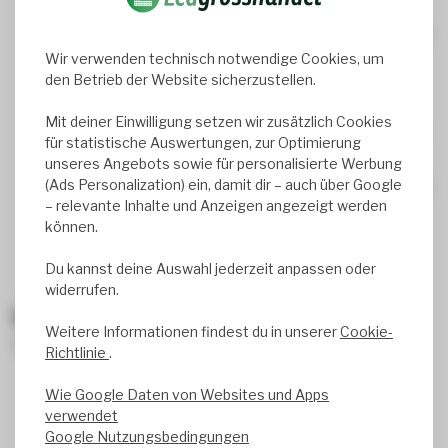
Energieeffizient:
Bis zu 80 % Stromersparnis gegenüber
herkömmlichen Leuchten
Wir verwenden technisch notwendige Cookies, um
den Betrieb der Website sicherzustellen.
Langlebig:
Über 50.000 Stunden Lebensdauer
Mit deiner Einwilligung setzen wir zusätzlich Cookies
Einfache Installation:
Geeignet für Einbau- oder Aufbau-
für statistische Auswertungen, zur Optimierung
Montage
unseres Angebots sowie für personalisierte Werbung
(Ads Personalization) ein, damit dir – auch über Google
Verschiedene Lichtfarben:
Warmweiß, Neutralweiß und
– relevante Inhalte und Anzeigen angezeigt werden
Kaltweiß wählbar
können.
Dimmbar (optional):
Perfekt für individuelle
Du kannst deine Auswahl jederzeit anpassen oder
Lichtstimmungen
widerrufen.
Einsatzbereiche
Weitere Informationen findest du in unserer
Cookie-
Die
LED Panel Hollow
eignen sich hervorragend für:
Richtlinie
.
Wohnzimmer & Essbereiche
– modernes Design trifft
Wie Google Daten von Websites und Apps
auf wohnliches Licht
verwendet
Büros & Besprechungsräume
– klare, gleichmäßige
Google Nutzungsbedingungen