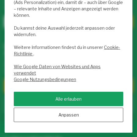
Abonniere unseren wöchentlichen Newsletter mit exklusiven
(Ads Personalization) ein, damit dir – auch über Google
Rabatten und Infos zu LED-Produkten.
– relevante Inhalte und Anzeigen angezeigt werden
können.
Du kannst deine Auswahl jederzeit anpassen oder
widerrufen.
Unser Service Team hilft dir weiter –
Weitere Informationen findest du in unserer
Cookie-
täglich von 9 bis 17 Uhr für dich da!
Richtlinie
.
Hast du Fragen zu unseren Produkten oder deinem Kauf?
Klicke auf unseren Kundenservice! Dort findest du Infos zu
Wie Google Daten von Websites und Apps
uns, FAQs und viele Möglichkeiten, uns zu kontaktieren.
verwendet
Google Nutzungsbedingungen
Kundendienst
Alle erlauben
Zum Service Center
Anpassen