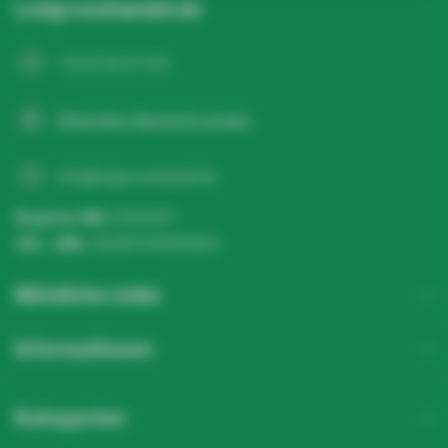
Ledgrosshandel.de
+31 20 26 10 003
WhatsApp-Nachricht senden
info@ledgrosshandel.de
Register NR:
67513247
USt - IdNr.:
NL857041496B01
Nützliche Links
Informationen
Kategorien