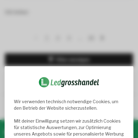
590 Artikel
1
2
3
…
25
Filter anzeigen
Wir verwenden technisch notwendige Cookies, um
Trusted Shops score
9.2
- 1050+ reviews
den Betrieb der Website sicherzustellen.
Mit deiner Einwilligung setzen wir zusätzlich Cookies
für statistische Auswertungen, zur Optimierung
Newsletter abonnieren & profitieren!
unseres Angebots sowie für personalisierte Werbung