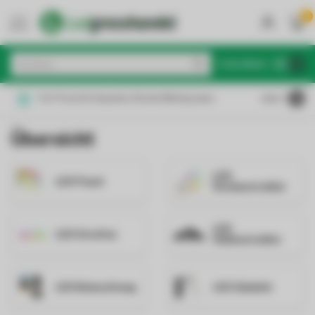
0
MENU
€
Inkl. MwSt.
Für Privat & Gewerbe: Brutto/Nettopreise
4.6
/5
Übersicht
LED
LED Panel
Deckenstrahler
LED
LED Streifen
Hallenstrahler
LED Beleuchtung
LED Zubehör