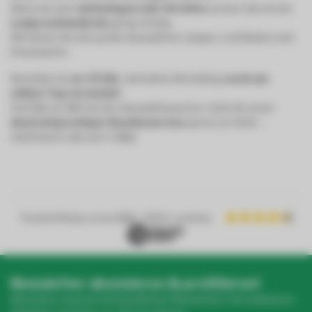
Wenn du nach
einfarbigen LED-Streifen
suchst, bist du bei
Ledgrosshandel.de
genau richtig.
Wir bieten dir eine große Auswahl an Längen, Lichtfarben und
Schutzarten.
Bestellst du
vor 19 Uhr
, wird deine Bestellung
noch am
selben Tag versendet
.
Und falls du Hilfe bei der Auswahl brauchst, steht dir unser
deutschsprachiger Kundenservice
gerne zur Seite –
telefonisch oder per E-Mail.
Trusted Shops score
9.2
- 1050+ reviews
Newsletter abonnieren & profitieren!
Abonniere unseren wöchentlichen Newsletter mit exklusiven