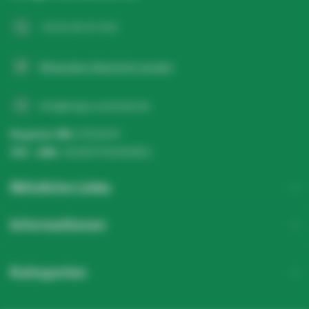
+31 20 26 10 003
WhatsApp-Nachricht senden
info@ledgrosshandel.de
Register NR:
67513247
USt - IdNr.:
NL857041496B01
Nützliche Links
Informationen
Kategorien