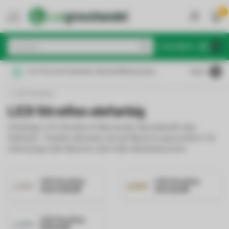
0
MENU
€
Inkl. MwSt.
Für Privat & Gewerbe: Brutto/Nettopreise
4.6
/5
LED Streifen
LED Streifen einfarbig
Einfarbige LED-Streifen in Warmweiß, Neutralweiß oder
Kaltweiß – flexibel, dimmbar und auf Wunsch wasserdicht. Für
stimmungsvolle Akzente oder helle Arbeitsbereiche.
LED Streifen
LED Streifen
neutralweiß
warmweiß
LED Streifen
kaltweiß