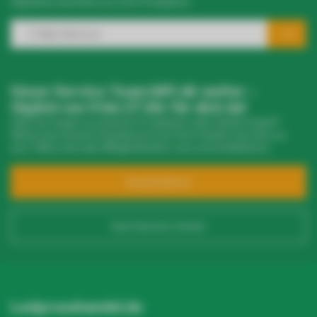
Rabatten und Infos zu LED-Produkten.
Unser Service Team hilft dir weiter –
täglich von 9 bis 17 Uhr für dich da!
Hast du Fragen zu unseren Produkten oder deinem Kauf?
Klicke auf unseren Kundenservice! Dort findest du Infos zu
uns, FAQs und viele Möglichkeiten, uns zu kontaktieren.
Kundendienst
Zum Service Center
Ledgrosshandel.de