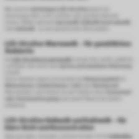
Mit unseren
einfarbigen LED-Streifen
kannst du
stimmungsvolles Licht schaffen oder gezielte Akzente
setzen. Wähle zwischen
warmweiß
,
hellweiß (neutralweiß)
oder
kaltweiß
– je nach gewünschter Atmosphäre.
LED-Streifen Warmweiß – für gemütliches
Ambiente
Ein
LED-Streifen in warmweiß
erzeugt eine sanfte, gelbliche
Lichtfarbe, die sofort eine
warme und wohnliche Stimmung
schafft.
Diese Variante eignet sich perfekt als
Stimmungslicht
im
Wohnzimmer
,
Schlafzimmer
,
Café
oder
Restaurant
.
Warmweißes Licht erinnert an den Farbton eines
Sonnenauf-
oder Sonnenuntergangs
und macht Räume besonders
einladend.
LED-Streifen Hellweiß und Kaltweiß – für
klare Sicht und Konzentration
Wenn du helles, neutrales Licht bevorzugst, ist ein
hellweißer