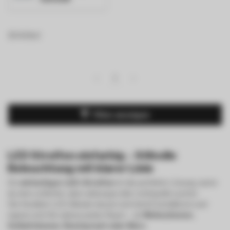
18 Artikel
1
Filter anzeigen
LED Streifen einfarbig – Stilvolle
Beleuchtung mit klarer Linie
Ein
einfarbiger LED-Streifen
ist die perfekte Lösung, wenn
du eine schlichte, aber wirkungsvolle Lichtquelle suchst.
Die flexiblen LED-Bänder lassen sich leicht installieren und
eignen sich für nahezu jeden Raum – ob
Wohnzimmer,
Schlafzimmer, Restaurant oder Büro
.