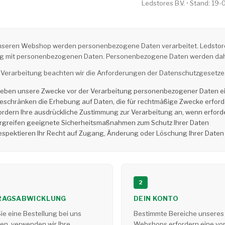
Ledstores B.V. • Stand: 19
nseren Webshop werden personenbezogene Daten verarbeitet. Ledstores 
 mit personenbezogenen Daten. Personenbezogene Daten werden daher 
r Verarbeitung beachten wir die Anforderungen der Datenschutzgesetze
geben unsere Zwecke vor der Verarbeitung personenbezogener Daten e
eschränken die Erhebung auf Daten, die für rechtmäßige Zwecke erforde
ordern Ihre ausdrückliche Zustimmung zur Verarbeitung an, wenn erforde
rgreifen geeignete Sicherheitsmaßnahmen zum Schutz Ihrer Daten
espektieren Ihr Recht auf Zugang, Änderung oder Löschung Ihrer Daten
2
RAGSABWICKLUNG
DEIN KONTO
e eine Bestellung bei uns
Bestimmte Bereiche unseres
en, verwenden wir Ihre
Webshops erfordern eine vo