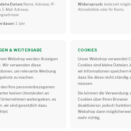
dete Daten:
Name, Adresse, IP-
Widerspruch:
Jederzeit mögli
, E-Mail-Adresse,
Abmeldelink oder Ihr Konto
ngsadresse
erdauer:
1 Jahr
GEN & WEITERGABE
COOKIES
erem Webshop werden Anzeigen
Unser Webshop verwendet C
t. Wir verwenden diese
Cookies sind kleine Dateien, 
ationen, um relevante Werbung
wir Informationen speichern 
gebote zu machen.
dass Sie diese nicht ständig 
müssen.
rden Ihre personenbezogenen
unter keinen Umständen an
Sie können die Verwendung 
 Unternehmen weitergeben, es
Cookies über Ihren Browser
n, wir sind gesetzlich dazu
deaktivieren, jedoch funktion
chtet.
Webshop dann möglicherweis
mehr richtig.