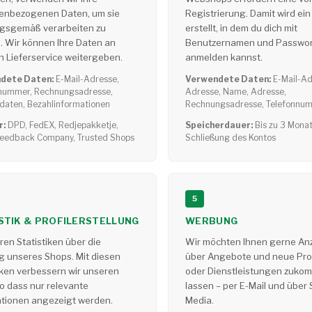
enbezogenen Daten, um sie
Registrierung. Damit wird ei
gsgemäß verarbeiten zu
erstellt, in dem du dich mit
. Wir können Ihre Daten an
Benutzernamen und Passwor
 Lieferservice weitergeben.
anmelden kannst.
dete Daten:
E-Mail-Adresse,
Verwendete Daten:
E-Mail-Ad
nummer, Rechnungsadresse,
Adresse, Name, Adresse,
daten, Bezahlinformationen
Rechnungsadresse, Telefonnu
r:
DPD, FedEX, Redjepakketje,
Speicherdauer:
Bis zu 3 Mona
 Feedback Company, Trusted Shops
Schließung des Kontos
5
STIK & PROFILERSTELLUNG
WERBUNG
ren Statistiken über die
Wir möchten Ihnen gerne An
g unseres Shops. Mit diesen
über Angebote und neue Pr
iken verbessern wir unseren
oder Dienstleistungen zuko
o dass nur relevante
lassen – per E-Mail und über 
ationen angezeigt werden.
Media.