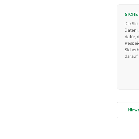
SICHE
Die Si
Daten i
dafür, 
gespei
Sicher
darauf,
Hinwe