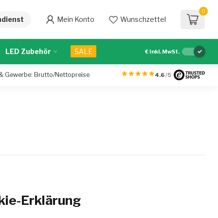
0
dienst
Mein Konto
Wunschzettel
LED Zubehör
SALE
€
Inkl. MwSt.
 & Gewerbe: Brutto/Nettopreise
4.6
/5
kie-Erklärung