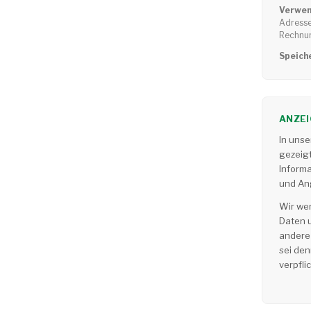
Verwen
Adresse
Rechnu
Speich
ANZEI
In uns
gezeig
Inform
und An
Wir we
Daten 
andere
sei den
verpfli