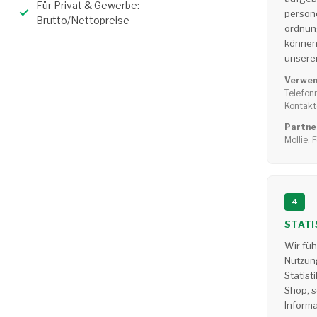
Für Privat & Gewerbe:
person
Brutto/Nettopreise
ordnun
können
unseren
Verwen
Telefon
Kontakt
Partne
Mollie,
4
STATI
Wir füh
Nutzun
Statist
Shop, s
Inform