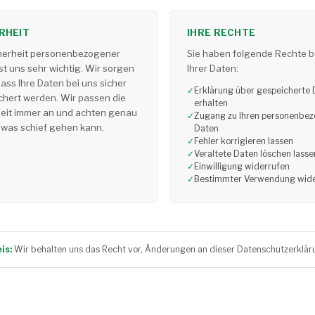
RHEIT
IHRE RECHTE
cherheit personenbezogener
Sie haben folgende Rechte b
st uns sehr wichtig. Wir sorgen
Ihrer Daten:
dass Ihre Daten bei uns sicher
✓
Erklärung über gespeicherte
chert werden. Wir passen die
erhalten
heit immer an und achten genau
✓
Zugang zu Ihren personenbe
 was schief gehen kann.
Daten
✓
Fehler korrigieren lassen
✓
Veraltete Daten löschen lasse
✓
Einwilligung widerrufen
✓
Bestimmter Verwendung wid
is:
Wir behalten uns das Recht vor, Änderungen an dieser Datenschutzerklär