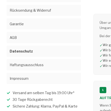
Rücksendung & Widerruf
Über u
Garantie
Umgang
Bei de
AGB
Wir 
✓
Wir b
✓
Datenschutz
Wir f
✓
Wir e
✓
Haftungsausschluss
Wir r
✓
Impressum
1
Versand am selben Tag bis 19:00 Uhr*
AUFT
30 Tage Rückgaberecht
Wenn Si
Sichere Zahlung: Klarna, PayPal & Karte
aufgeb