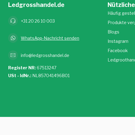
Ledgrosshandel.de
Nützliche
Häufig gestel
+31 20 26 10 003
Produkte ver
Blogs
WhatsApp-Nachricht senden
Instagram
Facebook
info@ledgrosshandel.de
Ledgroothand
Register NR:
67513247
USt - IdNr.:
NL857041496B01