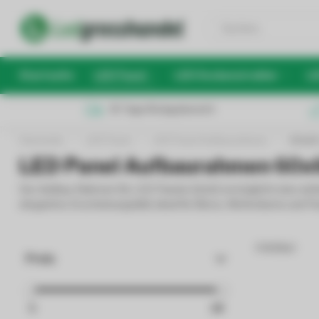
Startseite
LED Panel
LED Deckenstrahler
LE
30 Tage Rückgaberecht
Startseite
/
LED Panel
/
LED Panel Aufbaurahmen
/
60x60
LED Panel Aufbaurahmen 60x6
Der Aufbau-Rahmen für LED Panels 62x62 ermöglicht eine ein
elegantes Erscheinungsbild, ideal für Büros, Wohnräume und Flu
4 Artikel
Preis
5
18