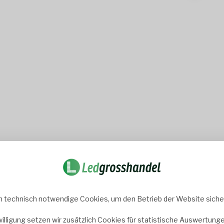
n in der Größe 60x60! Hier finden Sie die perfekte Lösung, um Ihr
keit, Ihre Beleuchtungslösungen auf einfache und stilvolle Weise z
 und Aufbaurahmen: Ein Einbaurahmen ermöglicht es Ihnen, Ihr LED-P
fläche erlaubt.
 technisch notwendige Cookies, um den Betrieb der Website sicher
e stabile Basis für Ihre LED-Panels der Größe 60x60. Mit verschied
willigung setzen wir zusätzlich Cookies für statistische Auswertunge