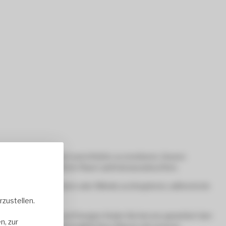
e LED-Panels einfach und effektiv zu montieren. Unsere
u installieren und Ihren Raum optimal auszuleuchten.
anel nahtlos in Decken oder Wände zu integrieren, während ein
zustellen.
enen Ausführungen und Designs finden Sie bei uns garantiert den
n, zur