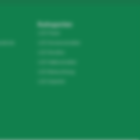
Kategorien
LED Panel
ndel.de
LED Deckenstrahler
LED Streifen
LED Hallenstrahler
LED Beleuchtung
LED Zubehör