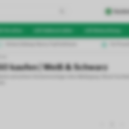
Kunden
D Streifen
LED Hallenstrahler
LED Beleuchtung
Sichere Zahlung: Klarna, PayPal & Karte
Für Privat
 cm
0 kaufen | Weiß & Schwarz
fache und sichere Deckenmontage ohne Abhängung. Dieser hochwert
re.
1