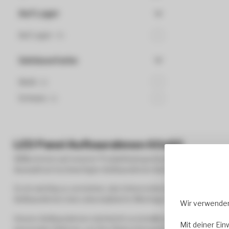
Auf Lager
Auf Lager
(4)
Gehäusefarbe
Weiß
(2)
Schwarz
(1)
LED Panel Aufbaurahmen 60x60
Willkommen auf unserer Produktkategorieseite für Aufbaurahme
Auswahl an hochwertigen Aufbaurahmen bietet Ihnen die Möglich
Es ist wichtig zu verstehen, den Unterschied zwischen Einbau-
Aufbaurahmen eine unkomplizierte Montage direkt auf der Ober
Wir verwenden
Unsere Aufbaurahmen sind leicht zu installieren und bieten ein
Mit deiner Ein