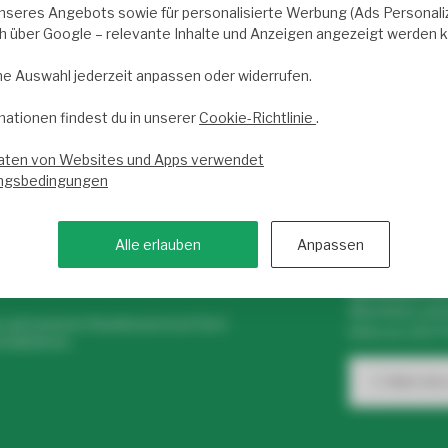
zen und Ihren Raum in das beste Licht zu rücken. Steigern Sie die
nseres Angebots sowie für personalisierte Werbung (Ads Personaliza
ch über Google – relevante Inhalte und Anzeigen angezeigt werden 
ufbaurahmen
.
ne Auswahl jederzeit anpassen oder widerrufen.
mationen findest du in unserer
Cookie-Richtlinie
.
aten von Websites und Apps verwendet
ngsbedingungen
vice begeistert.
Trusted Shops score
9.2
- 10
Alle erlauben
Anpassen
 von 9 bis 17 Uhr für dich
Newslette
Abonniere uns
e auf unseren Kundenservice! Dort
Infos zu LED-
ntaktieren.