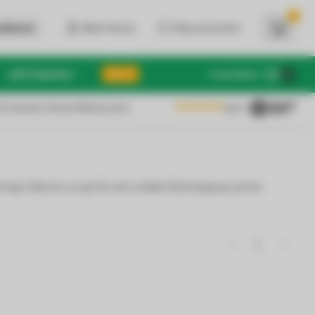
0
dienst
Mein Konto
Wunschzettel
LED Zubehör
SALE
€
Inkl. MwSt.
 & Gewerbe: Brutto/Nettopreise
4.6
/5
ige Rahmen sorgt für eine stabile Befestigung und ein
1