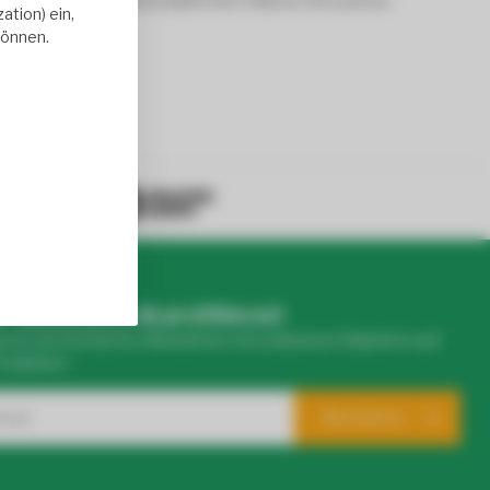
 Ästhetik und Funktionalität Ihrer Räume mit unseren
tion) ein,
können.
50+ reviews
r abonnieren & profitieren!
eren wöchentlichen Newsletter mit exklusiven Rabatten und
Produkten.
Abonnieren