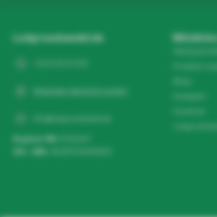
Ledgrosshandel.de
Nützliche
Häufig gestel
+31 20 26 10 003
Produkte ver
Blogs
WhatsApp-Nachricht senden
Instagram
Facebook
info@ledgrosshandel.de
Ledgroothand
Register NR:
67513247
USt - IdNr.:
NL857041496B01