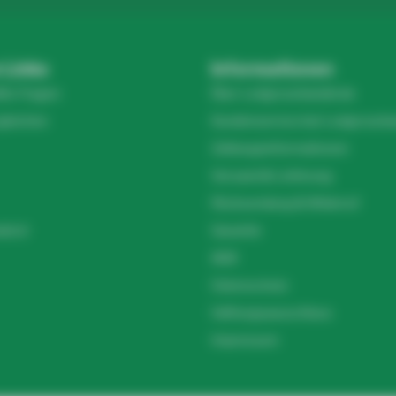
 Links
Informationen
lte Fragen
Über Ledgrosshandel.de
gleichen
Kundenservice bei Ledgrossha
Zahlungsinformationen
Versand & Lieferung
Rücksendung & Widerruf
el.nl
Garantie
AGB
Datenschutz
Haftungsausschluss
Impressum