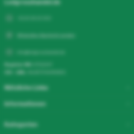
Ledgrosshandel.de
+31 20 26 10 003
WhatsApp-Nachricht senden
info@ledgrosshandel.de
Register NR:
67513247
USt - IdNr.:
NL857041496B01
Nützliche Links
Informationen
Kategorien