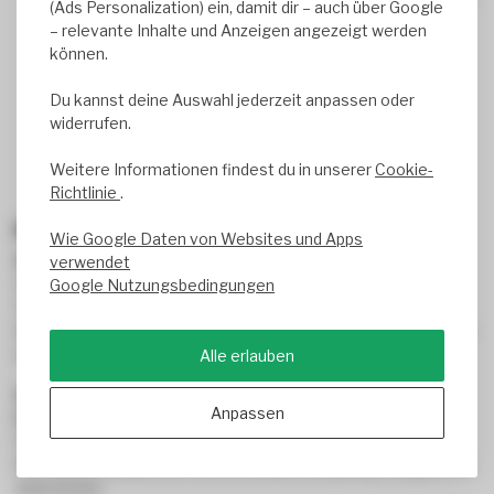
(Ads Personalization) ein, damit dir – auch über Google
Regalreihen.
– relevante Inhalte und Anzeigen angezeigt werden
können.
Einzelhandel & Verkaufsflächen:
Farben kommen
natürlich zur Geltung – deine Produkte wirken
Du kannst deine Auswahl jederzeit anpassen oder
ansprechend.
widerrufen.
Werkstätten & Sporthallen:
Blendfreie Ausleuchtung
Weitere Informationen findest du in unserer
Cookie-
für jede Anwendung.
Richtlinie
.
Häufige Fragen (FAQ)
Wie Google Daten von Websites und Apps
Was bedeutet 4000K Neutralweiß?
verwendet
4000K beschreibt eine neutrale Lichtfarbe, die dem
Google Nutzungsbedingungen
Tageslicht ähnelt – nicht zu kalt und nicht zu warm. Ideal für
Arbeitsbereiche, in denen du dich konzentrieren und gut sehen
musst.
Alle erlauben
Welche Hallenstrahler brauche ich für meine
Anpassen
Deckenhöhe?
Für Hallenhöhen von ca. 4–6 m reichen meist 100–150 W. Ab
8 m solltest du auf 200–240 W setzen, um genug Helligkeit zu
bekommen.