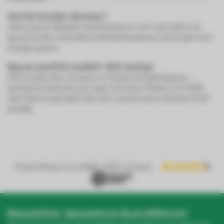
Sind die Strahler dimmbar?
Viele unserer Modelle sind dimmbar (0–10 V oder DALI). So
kannst du die Lichtstärke individuell anpassen und sogar noch
Energie sparen.
Warum sind IP65 und IK07–IK10 wichtig?
IP65 schützt die Leuchten vor Staub und Spritzwasser –
perfekt für Industrie und Lager. Ein hoher IK-Wert (z. B. IK08
oder IK10) sorgt dafür, dass die Leuchte auch mal einen Stoß
aushält.
Trusted Shops score
9.2
- 1050+ reviews
Newsletter abonnieren & profitieren!