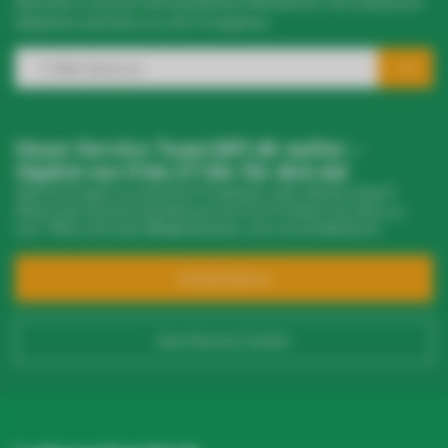
Abonniere unseren wöchentlichen Newsletter mit exklusiven
Rabatten und Infos zu LED-Produkten.
Unser Service Team hilft dir weiter –
täglich von 9 bis 17 Uhr für dich da!
Hast du Fragen zu unseren Produkten oder deinem Kauf?
Klicke auf unseren Kundenservice! Dort findest du Infos zu
uns, FAQs und viele Möglichkeiten, uns zu kontaktieren.
Kundendienst
Zum Service Center