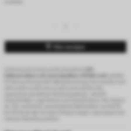
12 Artikel
1
Filter anzeigen
Entdecke jetzt unsere große Auswahl an
LED-
Hallenstrahlern mit neutralweißem 4000K-Licht
, perfekt
für deine professionelle Hallenbeleuchtung. Das neutrale Licht
wirkt weder zu kalt noch zu warm und sorgt für eine
angenehme, produktive Arbeitsumgebung – ideal für
Industriehallen, Lagerflächen und Verkaufsräume. Hier findest
du LED-Leuchten in verschiedenen Wattstärken von 100 W
bis 240 W, die alle mit hoher Effizienz, langer Lebensdauer und
robuster Bauweise punkten.