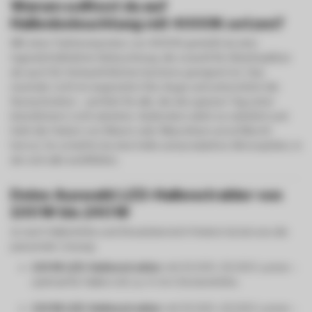
Warum solltest du auf
Hallenbeleuchtung mit 4000K setzen?
Mit einer Farbtemperatur von 4000K genießt du eine
tageslichtähnliche Beleuchtung, die sowohl für Arbeitsplätze
als auch für Verkaufsflächen bestens geeignet ist. Das
neutrale Licht ist angenehm fürs Auge und unterstützt die
Konzentration – perfekt für alle, die den ganzen Tag unter
künstlichem Licht arbeiten. Außerdem wirkt es natürlich und
hebt die Farben von Waren oder Maschinen unverfälscht
hervor. So schaffst du eine helle und produktive Atmosphäre, in
der sich alle wohlfühlen.
Deine Auswahl: LED-Hallenstrahler von
100 W bis 240 W
Je nach Hallenhöhe und Einsatzbereich findest du bei uns die
passende Lösung:
100 W LED-Hallenstrahler
mit 10.000–15.000 Lumen –
optimal für Hallen mit ca. 4–6 m Deckenhöhe.
150 W LED-Hallenstrahler
mit 15.000–22.000 Lumen –