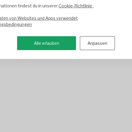
mationen findest du in unserer
Cookie-Richtlinie
.
aten von Websites und Apps verwendet
ngsbedingungen
Alle erlauben
Anpassen