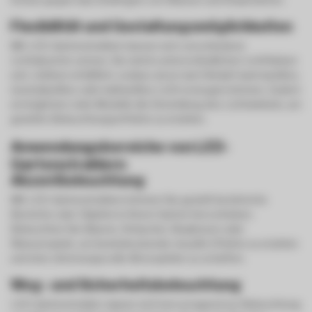
Flexibilität und Gestaltungsmöglichkeiten
Mit LED-Gartenstrahlern lassen sich verschiedene
Lichtakzente setzen. Sie sind in unterschiedlichen Lichtfarben
und -stärken erhältlich, sodass sie je nach Bedarf warmweißes,
neutralweißes oder kaltweißes Licht erzeugen können. Zudem
ermöglichen viele Modelle die Einstellung des Lichtwinkels, um
gezielte Beleuchtungseffekte zu erzielen.
Anwendungsbereiche von LED-
Gartenstrahlern
Akzentbeleuchtung
Mit LED-Gartenstrahlern können Sie gezielt bestimmte
Bereiche oder Objekte in Ihrem Garten hervorheben.
Beleuchten Sie Bäume, Sträucher, Skulpturen oder
Wasserspiele, um beeindruckende visuelle Effekte zu erzielen
und eine stimmungsvolle Atmosphäre zu schaffen.
Weg- und Sicherheitsbeleuchtung
LED-Gartenstrahler eignen sich hervorragend zur Beleuchtung