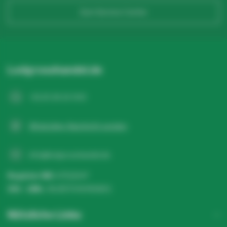
Zum Service Center
Ledgrosshandel.de
+31 20 26 10 003
WhatsApp-Nachricht senden
info@ledgrosshandel.de
Register NR:
67513247
USt - IdNr.:
NL857041496B01
Nützliche Links