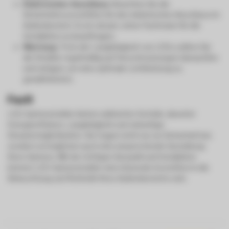
Elektrischer Anschluss:
Beachten Sie die
Sicherheitsvorschriften für den elektrischen Anschluss im
Außenbereich. Es ist ratsam, einen Fachmann für die
Installation zu beauftragen.
Wartung:
Trotz der Langlebigkeit von LEDs sollten Sie
die Strahler regelmäßig auf Verschmutzungen überprüfen
und reinigen, um eine optimale Lichtleistung zu
gewährleisten.
Fazit
LED-Gartenstrahler bieten zahlreiche Vorteile, darunter
Energieeffizienz, Langlebigkeit und vielseitige
Einsatzmöglichkeiten. Sie tragen nicht nur zur Sicherheit bei,
sondern ermöglichen auch eine ansprechende Gestaltung
Ihres Gartens. Mit der richtigen Auswahl und Installation
können LED-Gartenstrahler eine lohnende Investition in die
Beleuchtung und Ästhetik Ihres Außenbereichs sein.