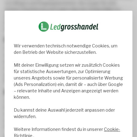
von Wegen und Eingangsbereichen. Sie sorgen für eine
sichere Orientierung und tragen dazu bei, Stolperfallen zu
vermeiden. Gleichzeitig erhöhen sie die Sicherheit, indem sie
dunkle Bereiche ausleuchten und potenzielle Eindringlinge
abschrecken.
Funktionale Beleuchtung
Wir verwenden technisch notwendige Cookies, um
Für Terrassen, Veranden und andere Außenbereiche, die
den Betrieb der Website sicherzustellen.
regelmäßig genutzt werden, bieten LED-Gartenstrahler eine
praktische und zuverlässige Lichtquelle. Sie ermöglichen eine
Mit deiner Einwilligung setzen wir zusätzlich Cookies
ausreichende Beleuchtung für Abendessen im Freien oder
für statistische Auswertungen, zur Optimierung
gesellige Zusammenkünfte und sorgen dafür, dass diese
unseres Angebots sowie für personalisierte Werbung
Bereiche auch bei Dunkelheit gut genutzt werden können.
(Ads Personalization) ein, damit dir – auch über Google
– relevante Inhalte und Anzeigen angezeigt werden
Beleuchtung mit Bewegungsmelder
können.
LED-Gartenstrahler mit integriertem Bewegungsmelder sind
besonders energieeffizient und benutzerfreundlich. Sie
Du kannst deine Auswahl jederzeit anpassen oder
schalten sich nur ein, wenn Bewegung erkannt wird, und
widerrufen.
sorgen so für eine bedarfsgerechte Beleuchtung. Dies spart
Energie und erhöht gleichzeitig die Sicherheit.
Weitere Informationen findest du in unserer
Cookie-
Richtlinie
.