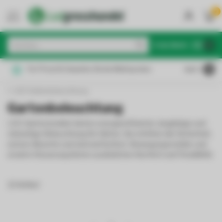
0
MENU
€
Inkl. MwSt.
Für Privat & Gewerbe: Brutto/Nettopreise
4.6
/5
LED Außenbeleuchtung
Gartenbeleuchtung
LED-Gartenstrahler bieten energieeffiziente, langlebige und
vielseitige Beleuchtung für Gärten. Sie erhöhen die Sicherheit,
setzen Akzente und sind wetterfest. Bewegungsmelder und
smarte Steuerung bieten zusätzlichen Komfort und Flexibilität.
23 Artikel