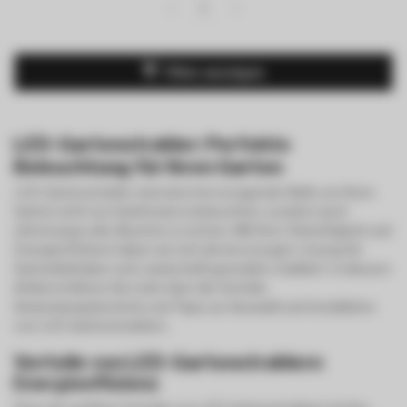
1
Filter anzeigen
LED-Gartenstrahler: Perfekte
Beleuchtung für Ihren Garten
LED-Gartenstrahler sind eine hervorragende Wahl, um Ihren
Garten nicht nur funktional zu beleuchten, sondern auch
stimmungsvolle Akzente zu setzen. Mit ihrer Vielseitigkeit und
Energieeffizienz haben sie sich als bevorzugte Lösung für
Gartenliebhaber und Landschaftsgestalter etabliert. In diesem
Artikel erfahren Sie mehr über die Vorteile,
Anwendungsbereiche und Tipps zur Auswahl und Installation
von LED-Gartenstrahlern.
Vorteile von LED-Gartenstrahlern
Energieeffizienz