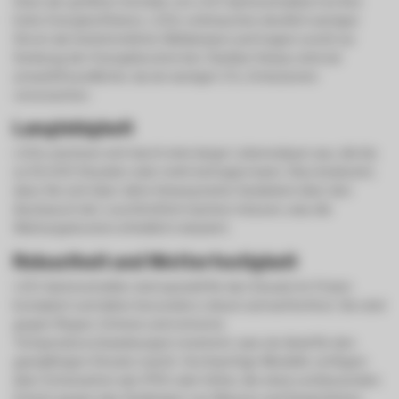
Einer der größten Vorteile von LED-Gartenstrahlern ist ihre
hohe Energieeffizienz. LEDs verbrauchen deutlich weniger
Strom als herkömmliche Glühlampen und tragen somit zur
Senkung der Energiekosten bei. Darüber hinaus sind sie
umweltfreundlicher, da sie weniger CO₂-Emissionen
verursachen.
Langlebigkeit
LEDs zeichnen sich durch eine lange Lebensdauer aus, die bis
zu 50.000 Stunden oder mehr betragen kann. Dies bedeutet,
dass Sie sich über Jahre hinweg keine Gedanken über den
Austausch der Leuchtmittel machen müssen, was die
Wartungskosten erheblich reduziert.
Robustheit und Wetterfestigkeit
LED-Gartenstrahler sind speziell für den Einsatz im Freien
konzipiert und daher besonders robust und wetterfest. Sie sind
gegen Regen, Schnee und extreme
Temperaturschwankungen resistent, was sie ideal für den
ganzjährigen Einsatz macht. Hochwertige Modelle verfügen
über Schutzarten wie IP65 oder höher, die einen umfassenden
Schutz gegen das Eindringen von Wasser und Staub bieten.