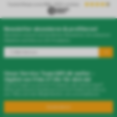
Trusted Shops score
9.2
- 1050+ reviews
Newsletter abonnieren & profitieren!
Abonniere unseren wöchentlichen Newsletter mit exklusiven
Rabatten und Infos zu LED-Produkten.
Unser Service Team hilft dir weiter –
täglich von 9 bis 17 Uhr für dich da!
Hast du Fragen zu unseren Produkten oder deinem Kauf?
Klicke auf unseren Kundenservice! Dort findest du Infos zu
uns, FAQs und viele Möglichkeiten, uns zu kontaktieren.
Kundendienst