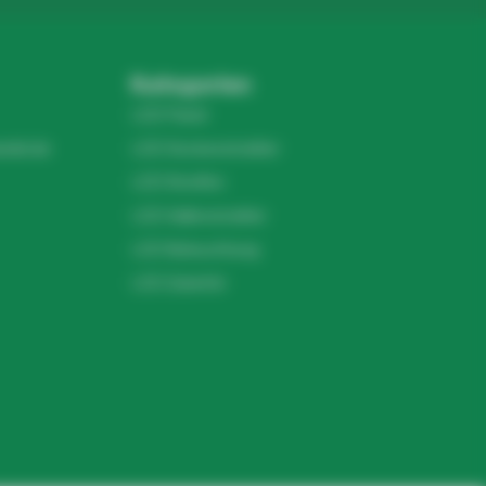
Kategorien
LED Panel
ndel.de
LED Deckenstrahler
LED Streifen
LED Hallenstrahler
LED Beleuchtung
LED Zubehör