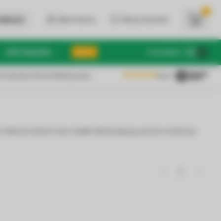
0
dienst
Mein Konto
Wunschzettel
LED Zubehör
SALE
€
Inkl. MwSt.
 & Gewerbe: Brutto/Nettopreise
4.6
/5
 Rahmen bietet eine stabile Befestigung und ein modernes
1