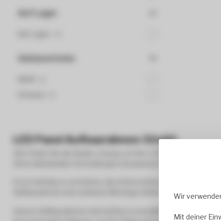
Auf Lager
Auf Lager
(4)
Gehäusefarbe
Weiß
(2)
Schwarz
(1)
LED Panel Aufbaurahmen 30x60
Hier finden Sie die ideale Lösung, um Ihre LED-Panels mühelos
Ihren individuellen Vorstellungen anzupassen und Ihre Räume o
Es ist wichtig zu verstehen, den Unterschied zwischen Einbau-
Aufbaurahmen eine einfache Montage direkt auf der Oberfläche
Wir verwenden
Unsere Aufbaurahmen sind einfach zu installieren und bieten ei
Mit deiner Ein