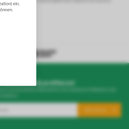
 die Ästhetik und Funktionalität Ihrer Räume mit unseren
tion) ein,
können.
50+ reviews
r abonnieren & profitieren!
eren wöchentlichen Newsletter mit exklusiven Rabatten und
Produkten.
Abonnieren