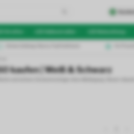
Kunden
D Streifen
LED Hallenstrahler
LED Beleuchtung
Sichere Zahlung: Klarna, PayPal & Karte
Für Privat
 cm
0 kaufen | Weiß & Schwarz
fache und sichere Deckenmontage ohne Abhängung. Dieser robuste
1