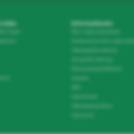
 Links
Informationen
lte Fragen
Über Ledgrosshandel.de
gleichen
Kundenservice bei Ledgrossha
Zahlungsinformationen
Versand & Lieferung
Rücksendung & Widerruf
el.nl
Garantie
AGB
Datenschutz
Haftungsausschluss
Impressum