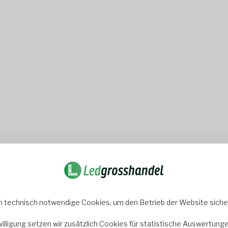
 und stilvoll zu montieren. Unsere Auswahl an hochwertigen Aufbaur
ptimal zu beleuchten.
 und Aufbaurahmen: Ein Einbaurahmen ermöglicht es Ihnen, Ihr LED-P
 erlaubt.
 technisch notwendige Cookies, um den Betrieb der Website sicher
ne stabile Basis für Ihre LED-Panels der Größe 30x60. Mit verschie
willigung setzen wir zusätzlich Cookies für statistische Auswertunge