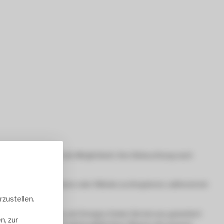
ahmen bietet Ihnen die Möglichkeit, Ihre Beleuchtung nach
anel nahtlos in Decken oder Wände zu integrieren, während ein
zustellen.
denen Ausführungen und Designs finden Sie bei uns garantiert
n, zur