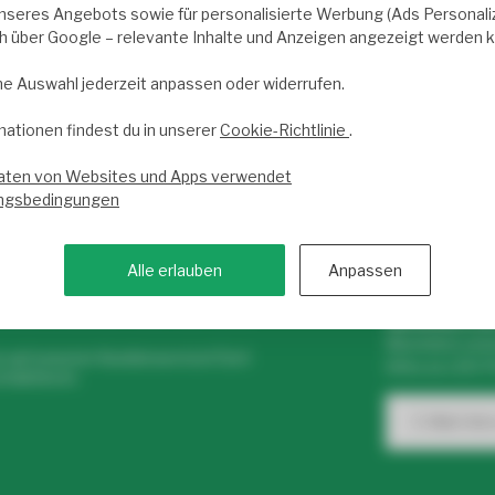
rgänzen und Ihren Raum in das beste Licht zu rücken. Steigern Sie
nseres Angebots sowie für personalisierte Werbung (Ads Personaliza
ch über Google – relevante Inhalte und Anzeigen angezeigt werden 
ufbaurahmen
.
ne Auswahl jederzeit anpassen oder widerrufen.
mationen findest du in unserer
Cookie-Richtlinie
.
aten von Websites und Apps verwendet
ngsbedingungen
vice begeistert.
Trusted Shops score
9.2
- 10
Alle erlauben
Anpassen
 von 9 bis 17 Uhr für dich
Newslette
Abonniere uns
e auf unseren Kundenservice! Dort
Infos zu LED-
ntaktieren.