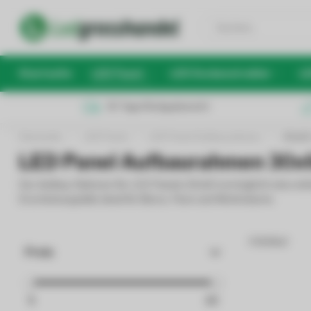
Startseite
LED Panel
LED Deckenstrahler
LE
30 Tage Rückgaberecht
Startseite
/
LED Panel
/
LED Panel Aufbaurahmen
/
30x60
LED Panel Aufbaurahmen 30x6
Der Aufbau-Rahmen für LED Panels 30x60 ermöglicht eine ein
Erscheinungsbild, ideal für Büros, Flure und Wohnräume.
4 Artikel
Preis
5
15