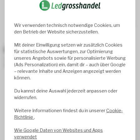
Spannung:
12V / 24V je nach Modell
Dimmbar:
Ja (mit LED-Dimmer, App oder Fernbedienung)
Wir verwenden technisch notwendige Cookies, um
den Betrieb der Website sicherzustellen.
Lebensdauer:
> 50.000 Stunden
Mit deiner Einwilligung setzen wir zusätzlich Cookies
Einsatzmöglichkeiten
für statistische Auswertungen, zur Optimierung
unseres Angebots sowie für personalisierte Werbung
Unsere
LED Streifen warmweiß
eignen sich hervorragend
(Ads Personalization) ein, damit dir – auch über Google
für:
– relevante Inhalte und Anzeigen angezeigt werden
Wohnzimmerbeleuchtung
– sanfte Akzente für
können.
entspannte Abende
Du kannst deine Auswahl jederzeit anpassen oder
Schlafzimmer
– warme Lichtfarbe für erholsames
widerrufen.
Einschlafen
Weitere Informationen findest du in unserer
Cookie-
Küchen & Essbereiche
– indirekte Beleuchtung für
Richtlinie
.
stilvolle Atmosphäre
Cafés, Bars & Restaurants
– gemütliche
Wie Google Daten von Websites und Apps
Lichtstimmung für Gäste
verwendet