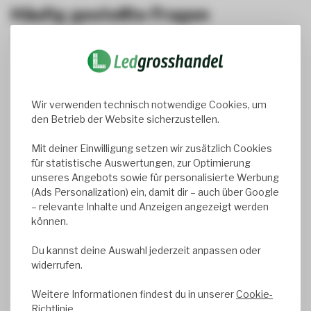
Häufig gestellte Fragen
Bestellung & Versand
Wir verwenden technisch notwendige Cookies, um
Wie kann ich eine Bestellung aufgeben?
den Betrieb der Website sicherzustellen.
Welche Zahlungsmethoden kann ich nutzen?
Mit deiner Einwilligung setzen wir zusätzlich Cookies
für statistische Auswertungen, zur Optimierung
Wie hoch sind die Versandkosten?
unseres Angebots sowie für personalisierte Werbung
(Ads Personalization) ein, damit dir – auch über Google
Wie lange dauert der Versand?
– relevante Inhalte und Anzeigen angezeigt werden
können.
Kann ich meine Bestellung nachträglich
ändern oder stornieren?
Du kannst deine Auswahl jederzeit anpassen oder
widerrufen.
Wie kann ich den Status meiner Bestellung
verfolgen?
Weitere Informationen findest du in unserer
Cookie-
Richtlinie
.