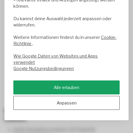
können.
RGB-Farbsteuerung mit Millionen Farben
Du kannst deine Auswahl jederzeit anpassen oder
Kompatibel mit Fernbedienung, App & Smart-Home-
widerrufen.
Systemen
Weitere Informationen findest du in unserer
Cookie-
Gleichmäßiges, blendfreies Lichtbild
Richtlinie
.
Effizient & langlebig
– bis zu 50.000 Stunden
Wie Google Daten von Websites und Apps
Betriebsdauer
verwendet
Passend für Rasterdecken (60x60 cm)
Google Nutzungsbedingungen
Einfache Montage
– Einlegepanel, Aufbau oder
abgehängt
Alle erlauben
Zertifizierte Qualität – CE, RoHS
Anpassen
Warum Du bei ledgrosshandel.de kaufen
solltest
Große Auswahl an smarten LED Panels &