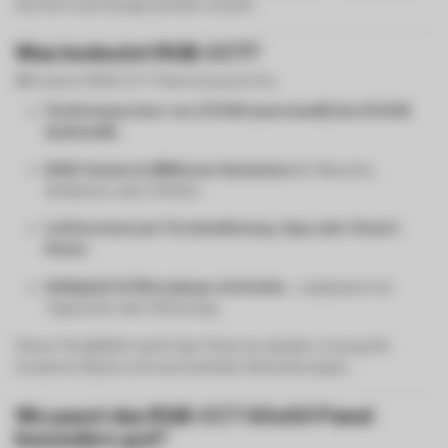
Komfort und Design perfekt vereint.
Was bedeutet RGB-CCT?
Mit einem RGB-CCT Panel steuerst Du:
Farbtemperatur von 2700K (warmweiß) bis 6500K
(kaltweiß)
RGB-Farben in Millionen Varianten
für Akzente,
Ambiente oder Effekte
Lichtszenen per Fernbedienung, App oder Smart-
Home
Helligkeit & Übergänge stufenlos
– angepasst an
Tageszeit oder Stimmung
Diese Flexibilität macht das Panel zur idealen Lösung für
moderne Räume mit wechselnden Anforderungen.
Wo passt das RGB-CCT 60x60 Panel
besonders gut?