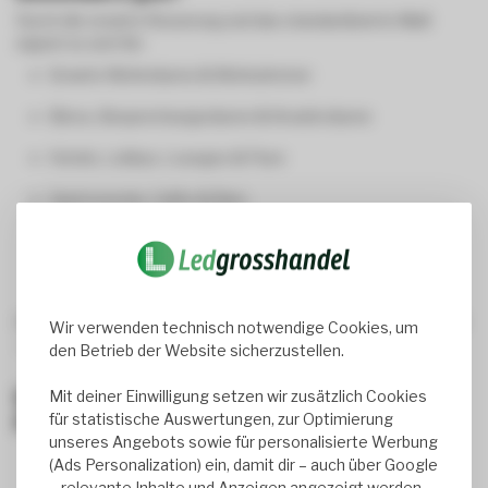
Durch die smarte Steuerung und das standardisierte Maß
eignet es sich für:
Smarte Wohnräume & Wohnzimmer
Büros, Besprechungsräume & Kreativräume
Hotels, Lobbys, Lounges & Flure
Gastronomie, Cafés & Bars
Verkaufsflächen & Showrooms
Wellnessbereiche & Empfangsbereiche
Ob als funktionale Lichtquelle oder atmosphärisches Highlight
Wir verwenden technisch notwendige Cookies, um
– Du steuerst, was Du brauchst.
den Betrieb der Website sicherzustellen.
Deine Vorteile mit dem 60x60 RGB-CCT
Mit deiner Einwilligung setzen wir zusätzlich Cookies
für statistische Auswertungen, zur Optimierung
Panel bei ledgrosshandel.de
unseres Angebots sowie für personalisierte Werbung
2700K bis 6500K CCT-Steuerung
– stufenlos von
(Ads Personalization) ein, damit dir – auch über Google
warm bis kaltweiß
– relevante Inhalte und Anzeigen angezeigt werden