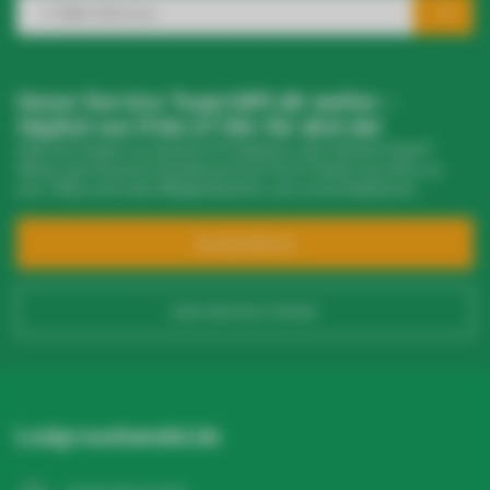
Unser Service Team hilft dir weiter –
täglich von 9 bis 17 Uhr für dich da!
Hast du Fragen zu unseren Produkten oder deinem Kauf?
Klicke auf unseren Kundenservice! Dort findest du Infos zu
uns, FAQs und viele Möglichkeiten, uns zu kontaktieren.
Kundendienst
Zum Service Center
Ledgrosshandel.de