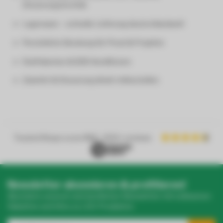
Steuerungstechnik
Lagerware – schnelle Lieferung deutschlandweit
Persönliche Beratung für Privat & Projekte
Staffelpreise & B2B-Konditionen
Zubehör & Steuerung direkt mitbestellen
Trusted Shops score
9.2
- 1050+ reviews
Newsletter abonnieren & profitieren!
Abonniere unseren wöchentlichen Newsletter mit exklusiven
Rabatten und Infos zu LED-Produkten.