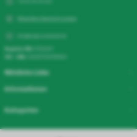
+31 20 26 10 003
WhatsApp-Nachricht senden
info@ledgrosshandel.de
Register NR:
67513247
USt - IdNr.:
NL857041496B01
Nützliche Links
Informationen
Kategorien