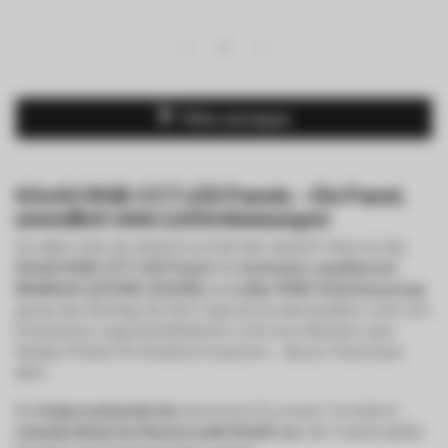
1
Filter anzeigen
60x60 RGB-CCT LED Panels – Ein Panel,
unendlich viele Lichtstimmungen
Du willst mehr als einfach nur hell oder dunkel? Dann ist das
60x60 RGB-CCT LED Panel
mit
stufenlos regelbarem
Weißlicht (2700K–6500K)
und
voller RGB-Farbsteuerung
genau das Richtige für Dich. Egal ob Du warmweißes Licht zum
Entspannen, tageslichtähnliches Licht zum Arbeiten oder
farbige Effekte für Ambiente brauchst – dieses Panel kann
alles.
Bei
ledgrosshandel.de
bekommst Du smarte Technik im
standardisierten Rastermaß 60x60 cm
, die Funktionalität,