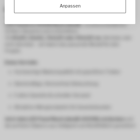
Anpassen
LED Panel Neutralweiß (4000K) kaufen
Bei
Ledgrosshandel.de
findest du eine große Auswahl an
LED Panels in 4000K Neutralweiß
– in unterschiedlichen
Größen, Bauarten und Lichtstärken.
Ob
60x60, 62x62, 30x120 oder 60x120 cm
, dimmbar oder
nicht dimmbar – wir haben das passende Modell für dein
Projekt.
Deine Vorteile:
Hochwertige Markenqualität mit geprüftem Treiber
Gleichmäßige, flimmerfreie Beleuchtung
5 Jahre Garantie & schneller Versand
Attraktive Mengenrabatte für Gewerbekunden
Jetzt dein LED Panel Neutralweiß (4000K) entdecken
und
die perfekte Balance aus Helligkeit und Wohlfühllicht genießen!