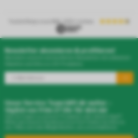
Trusted Shops score
9.2
- 1050+ reviews
Newsletter abonnieren & profitieren!
Abonniere unseren wöchentlichen Newsletter mit exklusiven
Rabatten und Infos zu LED-Produkten.
Unser Service Team hilft dir weiter –
täglich von 9 bis 17 Uhr für dich da!
Hast du Fragen zu unseren Produkten oder deinem Kauf?
Klicke auf unseren Kundenservice! Dort findest du Infos zu
uns, FAQs und viele Möglichkeiten, uns zu kontaktieren.