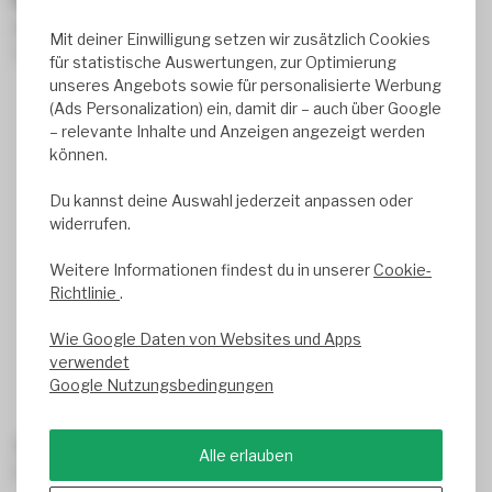
Neutralweißes Licht ist vielseitig einsetzbar und schafft in
Mit deiner Einwilligung setzen wir zusätzlich Cookies
vielen Räumen die ideale Beleuchtung:
für statistische Auswertungen, zur Optimierung
Büros & Homeoffices:
Fördert Konzentration ohne zu
unseres Angebots sowie für personalisierte Werbung
blenden
(Ads Personalization) ein, damit dir – auch über Google
– relevante Inhalte und Anzeigen angezeigt werden
Praxen & Kliniken:
Hygienisch, hell & freundlich
können.
Schulen & Kindergärten:
Angenehme Lernumgebung
Du kannst deine Auswahl jederzeit anpassen oder
mit natürlichem Licht
widerrufen.
Küchen & Wohnräume:
Perfekte Ausleuchtung ohne
Weitere Informationen findest du in unserer
Cookie-
Farbstich
Richtlinie
.
Geschäfte & Ausstellungen:
Realistische Farbwirkung
Wie Google Daten von Websites und Apps
für Produkte
verwendet
Werkstätten & Studios:
Präzises Arbeiten bei klarer
Google Nutzungsbedingungen
Sicht
Tipp:
Wenn du ein kühleres, aktivierendes Licht bevorzugst,
Alle erlauben
wähle unsere
LED Panels Kaltweiß (6000K)
.