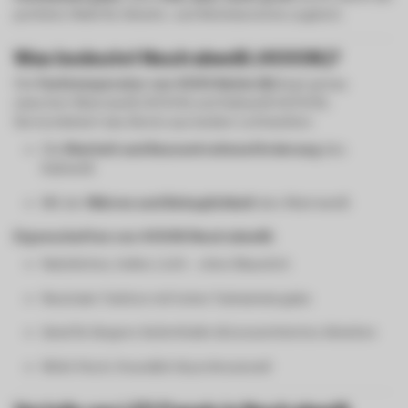
perfekte Wahl für Arbeits- und Wohnbereiche zugleich.
Was bedeutet Neutralweiß (4000K)?
Die
Farbtemperatur von 4000 Kelvin (K)
liegt genau
zwischen Warmweiß (3000K) und Kaltweiß (6000K).
Sie kombiniert das Beste aus beiden Lichtwelten:
Die
Klarheit und Konzentrationsförderung
des
Kaltweiß
Mit der
Wärme und Behaglichkeit
des Warmweiß
Eigenschaften von 4000K Neutralweiß:
Natürliches, helles Licht – ohne Blaustich
Neutraler Farbton mit hoher Farbwiedergabe
Ideal für längere Aufenthalte & konzentriertes Arbeiten
Wirkt frisch, freundlich & professionell