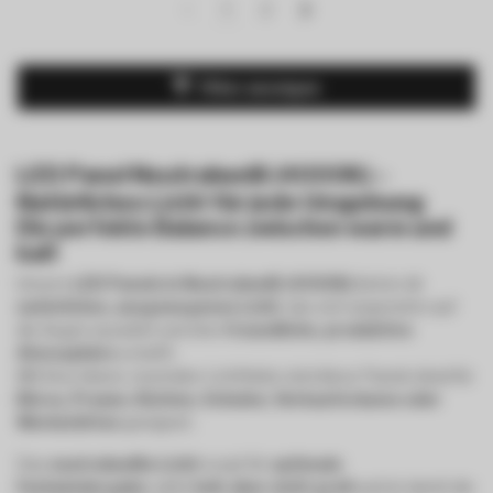
1
2
Filter anzeigen
LED Panel Neutralweiß (4000K) –
Natürliches Licht für jede Umgebung
Die perfekte Balance zwischen warm und
kalt
Unsere
LED Panels in Neutralweiß (4000K)
bieten dir
natürliches, ausgewogenes Licht
, das sich angenehm auf
die Augen auswirkt und eine
freundliche, produktive
Atmosphäre
schafft.
Mit ihrer klaren, neutralen Lichtfarbe sind diese Panels ideal für
Büros, Praxen, Küchen, Schulen, Verkaufsräume oder
Werkstätten
geeignet.
Das
neutralweiße Licht
sorgt für
optimale
Farbwiedergabe
, wirkt
hell, aber nicht grell
und ist damit die