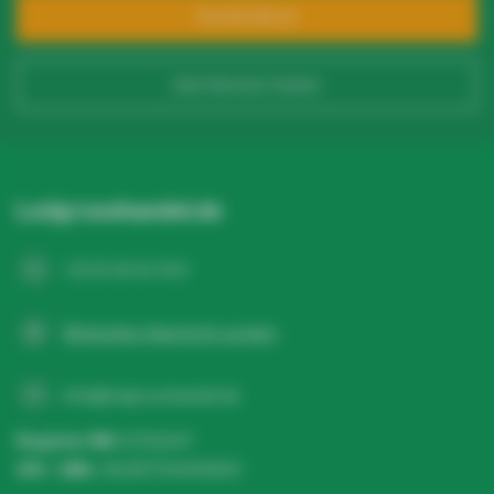
Kundendienst
Zum Service Center
Ledgrosshandel.de
+31 20 26 10 003
WhatsApp-Nachricht senden
info@ledgrosshandel.de
Register NR:
67513247
USt - IdNr.:
NL857041496B01