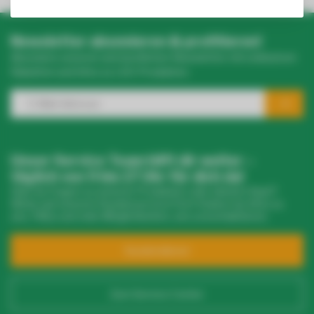
Newsletter abonnieren & profitieren!
Abonniere unseren wöchentlichen Newsletter mit exklusiven
Rabatten und Infos zu LED-Produkten.
Unser Service Team hilft dir weiter –
täglich von 9 bis 17 Uhr für dich da!
Hast du Fragen zu unseren Produkten oder deinem Kauf?
Klicke auf unseren Kundenservice! Dort findest du Infos zu
uns, FAQs und viele Möglichkeiten, uns zu kontaktieren.
Kundendienst
Zum Service Center