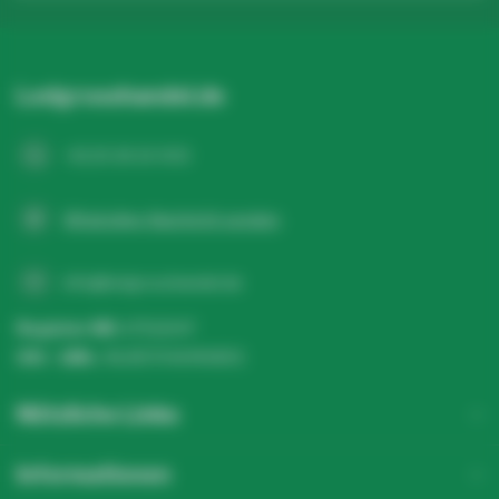
Ledgrosshandel.de
+31 20 26 10 003
WhatsApp-Nachricht senden
info@ledgrosshandel.de
Register NR:
67513247
USt - IdNr.:
NL857041496B01
Nützliche Links
Informationen