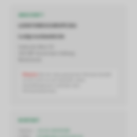
ANSCHRIFT
LEDSTORES EUROPE B.V.
Ledgrosshandel.de
Suikersilo-West 35
1165 MP Amsterdam-Halfweg
Niederlande
Hinweis:
Bei der oben genannten Adresse handelt
es sich nicht um ein Geschäft, einen
Ausstellungsraum und/oder eine
Rücksendeadresse.
KONTAKT
Telefon:
+31 20-2600008
E-Mail:
info@ledgrosshandel.de