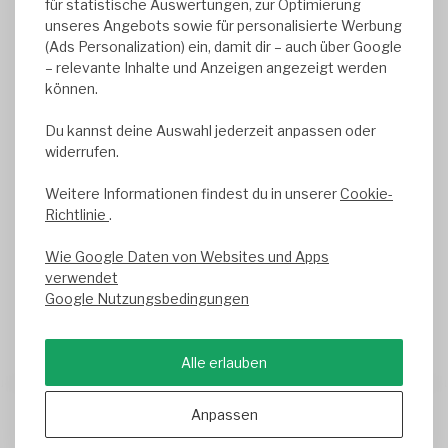
für statistische Auswertungen, zur Optimierung
NL857041496B01
unseres Angebots sowie für personalisierte Werbung
(Ads Personalization) ein, damit dir – auch über Google
– relevante Inhalte und Anzeigen angezeigt werden
können.
DATENSCHUTZBEAUFTRAGTER
Wir sind aufgrund der für uns geltenden
Du kannst deine Auswahl jederzeit anpassen oder
gesetzlichen Vorschriften nicht zur Bestellung eines
widerrufen.
Datenschutzbeauftragten verpflichtet und haben
daher keinen benannt.
Weitere Informationen findest du in unserer
Cookie-
Richtlinie
.
Wie Google Daten von Websites und Apps
verwendet
Google Nutzungsbedingungen
Alle erlauben
Trusted Shops score
9.2
- 1050+ reviews
Anpassen