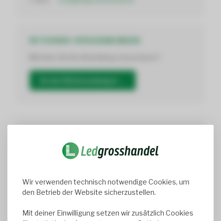
RETOUREN / RÜCKSENDUNGEN
Möchten Sie Ihre Bestellung retournieren?
Zu den Rücksendungen →
REGISTEREINTRAG
Register-Nr.:
67513247
Wir verwenden technisch notwendige Cookies, um
den Betrieb der Website sicherzustellen.
UMSATZSTEUER
Mit deiner Einwilligung setzen wir zusätzlich Cookies
USt-IdNr.: