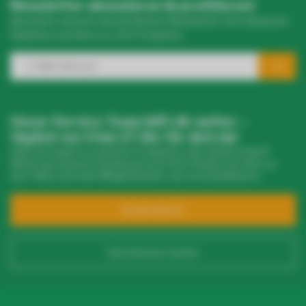
Newsletter abonnieren & profitieren!
Abonniere unseren wöchentlichen Newsletter mit exklusiven
Rabatten und Infos zu LED-Produkten.
Unser Service Team hilft dir weiter –
täglich von 9 bis 17 Uhr für dich da!
Hast du Fragen zu unseren Produkten oder deinem Kauf?
Klicke auf unseren Kundenservice! Dort findest du Infos zu
uns, FAQs und viele Möglichkeiten, uns zu kontaktieren.
Kundendienst
Zum Service Center