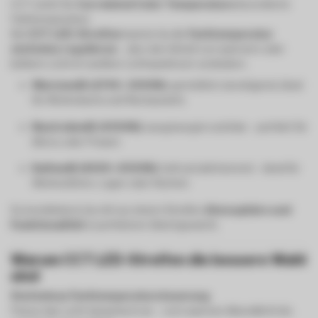
CCT steht für
Correlated Color Temperature
(korrelierte
Farbtemperatur).
Bei
CCT LED-Streifen
kannst du die
Farbtemperatur
stufenlos regulieren
– also den Anteil von warmem oder
kühlem Licht im weißen Lichtspektrum verändern.
Warmweiß (2700–3000K):
gemütlich, beruhigend, ideal
für Wohnräume und Restaurants
Neutralweiß (4000K):
ausgewogen und klar – perfekt für
Büros oder Praxen
Kaltweiß (6000–6500K):
hell und aktivierend – ideal für
Werkstätten, Lager oder Küchen
So kombinierst du mit nur einem Streifen
Atmosphäre und
Funktionalität
in perfektem Gleichgewicht.
Warum CCT LED-Streifen die bessere Wahl
sind
Stufenlose Farbtemperatursteuerung
Passe das Licht dynamisch an – vom warmen Abendlicht bis