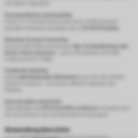
zum klaren Tageslicht.
Energieeffizient und langlebig
Unsere CCT-Streifen bieten eine hohe Lichtleistung bei
geringem Verbrauch und halten bis zu
50.000 Stunden
.
Dimmbar & smart steuerbar
Steuere deine Beleuchtung über
App, Fernbedienung oder
Smart-Home-Systeme
– auch in Kombination mit RGB-
Funktionen (CCT+RGB).
Flexibel & vielseitig
Dank
selbstklebender Rückseite
lassen sich die Streifen
einfach montieren – an Decken, Möbeln, Spiegeln oder
Wänden.
Innen & außen einsetzbar
Viele Modelle sind
IP44 bis IP68 zertifiziert
und damit auch
für Feuchträume oder den Außenbereich geeignet.
Anwendungsbereiche