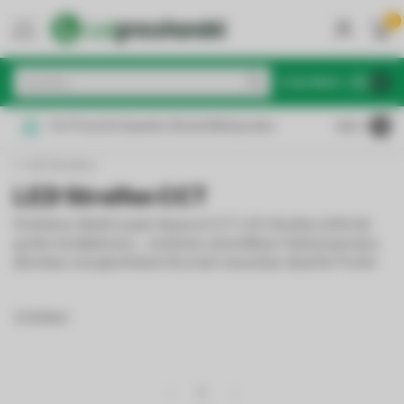
0
MENU
€
Inkl. MwSt.
Für Privat & Gewerbe: Brutto/Nettopreise
4.6
/5
LED Streifen
LED Streifen CCT
Perfektes Weiß in jeder Nuance! CCT LED-Streifen (24V) für
große Installationen – stufenlos einstellbare Farbtemperatur,
dimmbar, energieeffizient & smart steuerbar. Ideal für Profis!
11 Artikel
1