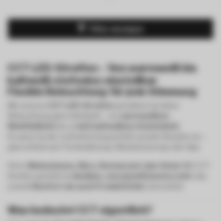
Filter anzeigen
CCT LED-Streifen – Von warmweiß bis
kaltweiß stufenlos einstellbar
Flexible Beleuchtung für jede Stimmung
Mit unseren
CCT LED-Streifen
gestaltest du deine
Beleuchtung ganz individuell – von
warmweißem
Wohlfühllicht
bis zu
hell-kaltweißem Arbeitslicht
.
So passt du die Lichtstimmung perfekt an jede Situation an –
ganz einfach per Fernbedienung, Wandsteuerung oder App.
Ob im
Wohnzimmer, Büro, Restaurant oder Hotel
: Mit CCT-
Streifen genießt du
flexibles, energieeffizientes Licht
, das
sowohl
Komfort als auch Produktivität
unterstützt.
Was bedeutet CCT eigentlich?