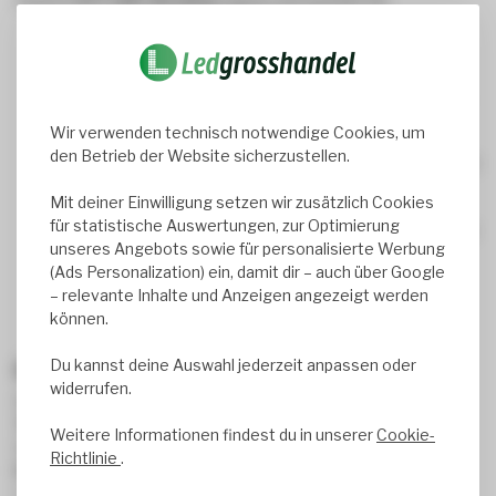
Unsere
CCT LED-Streifen
eignen sich perfekt für:
Wohnzimmer & Schlafzimmer:
Warmweißes Licht für
entspannte Abende
Büros & Arbeitsräume:
Neutralweiß für konzentriertes
Arbeiten
Wir verwenden technisch notwendige Cookies, um
den Betrieb der Website sicherzustellen.
Werkstätten & Küchen:
Kaltweiß für maximale Helligkeit
und Detailerkennung
Mit deiner Einwilligung setzen wir zusätzlich Cookies
für statistische Auswertungen, zur Optimierung
Restaurants & Hotels:
Lichtfarben flexibel an Stimmung
unseres Angebots sowie für personalisierte Werbung
und Tageszeit anpassbar
(Ads Personalization) ein, damit dir – auch über Google
Praxisräume & Empfangsbereiche:
Professionelles,
– relevante Inhalte und Anzeigen angezeigt werden
blendfreies Licht
können.
Du kannst deine Auswahl jederzeit anpassen oder
CCT + RGB – noch mehr Möglichkeiten
widerrufen.
Einige unserer Modelle kombinieren
CCT mit RGB-
Technologie
.
Weitere Informationen findest du in unserer
Cookie-
So kannst du nicht nur die Farbtemperatur, sondern auch
Richtlinie
.
Farben und Effekte
frei wählen – perfekt für kreative
Lichtideen in deinem Smart Home.