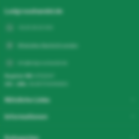
Ledgrosshandel.de
+31 20 26 10 003
WhatsApp-Nachricht senden
info@ledgrosshandel.de
Register NR:
67513247
USt - IdNr.:
NL857041496B01
Nützliche Links
Informationen
Kategorien