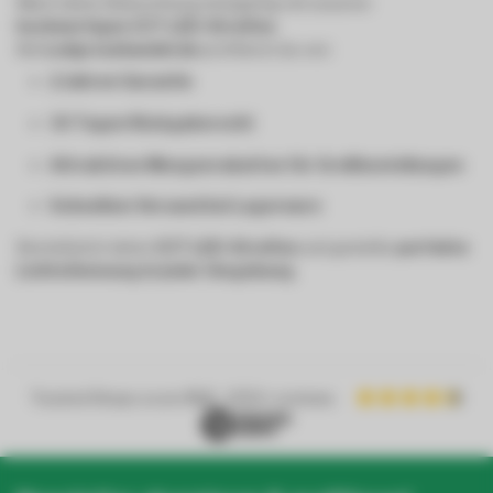
Mach deine Beleuchtung einzigartig mit unseren
hochwertigen CCT LED-Streifen
.
Bei
Ledgrosshandel.de
profitierst du von:
2 Jahren Garantie
30 Tagen Rückgaberecht
Attraktiven Mengenrabatten für Großbestellungen
Schnellem Versand bei Lagerware
Bestell jetzt deine
CCT LED-Streifen
und genieße
perfekte
Lichtstimmung in jeder Umgebung
.
Trusted Shops score
9.2
- 1050+ reviews