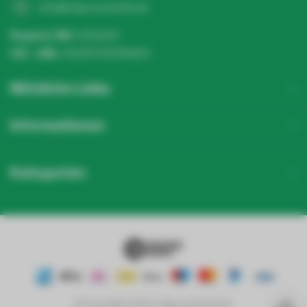
info@ledgrosshandel.de
Register NR:
67513247
USt - IdNr.:
NL857041496B01
Nützliche Links
Informationen
Kategorien
© Copyright 2026 Ledgrosshandel.de