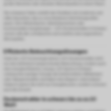
großer Bereiche oder einzelner Akzentpunkte in einem Raum.
Die schwarze Farbe verleiht den Strahlern ein modernes und
edles Aussehen, das zu verschiedenen Einrichtungsstilen
passt. Ob in Wohnräumen, Arbeitsbereichen oder
kommerziellen Umgebungen - LED-Deckenstrahler in Schwarz
setzen stilvolle Lichtakzente und schaffen eine angenehme
Atmosphäre.
Effiziente Beleuchtungslösungen
Dank der LED-Technologie bieten LED-Deckenstrahler nicht
nur eine ästhetisch ansprechende Beleuchtung, sondern auch
eine energieeffiziente Lösung. LED-Spots in Schwarz
verbrauchen weniger Energie als herkömmliche Glühlampen
oder Halogenstrahler und haben eine längere Lebensdauer.
Dadurch sparen Sie nicht nur Energiekosten, sondern schonen
auch die Umwelt.
Deckenstrahler in schwarz bis zu zu 10
Watt