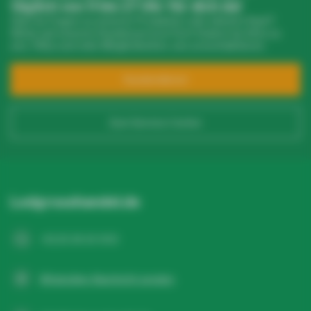
täglich von 9 bis 17 Uhr für dich da!
Hast du Fragen zu unseren Produkten oder deinem Kauf?
Klicke auf unseren Kundenservice! Dort findest du Infos zu
uns, FAQs und viele Möglichkeiten, uns zu kontaktieren.
Kundendienst
Zum Service Center
Ledgrosshandel.de
+31 20 26 10 003
WhatsApp-Nachricht senden