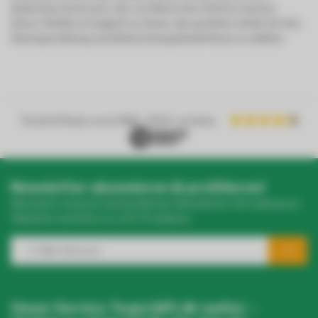
Außendurchmessern, die von 85mm bis 240mm reichen.
Diese Vielfalt ermöglicht es Ihnen, die perfekte Größe für Ihre
Raumgestaltung und Beleuchtungsbedürfnisse zu wählen.
Trusted Shops score
9.2
- 1050+ reviews
Newsletter abonnieren & profitieren!
Abonniere unseren wöchentlichen Newsletter mit exklusiven
Rabatten und Infos zu LED-Produkten.
Unser Service Team hilft dir weiter –