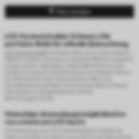
Filter anzeigen
LED-Deckenstrahler Schwarz: Die
perfekte Wahl für stilvolle Beleuchtung
LED-Deckenstrahler
in Schwarz haben sich zu einer beliebten
Wahl für moderne Innenräume entwickelt. Mit ihrem eleganten
Design und ihrer vielseitigen Funktionalität bieten sie eine
attraktive Lösung für die Beleuchtung verschiedener Räume.
Von Wohnzimmern über Küchen bis hin zu Büros und
Geschäftsräumen eröffnen LED-Deckenstrahler in Schwarz
eine Vielzahl von Möglichkeiten für stilvolle
Beleuchtungskonzepte.
Vielseitige Anwendungsmöglichkeiten
von schwarzen LED Spots
Die Verwendung von LED-Deckenstrahlern in Schwarz ist
äußerst vielseitig. Sie eignen sich perfekt für die Beleuchtung