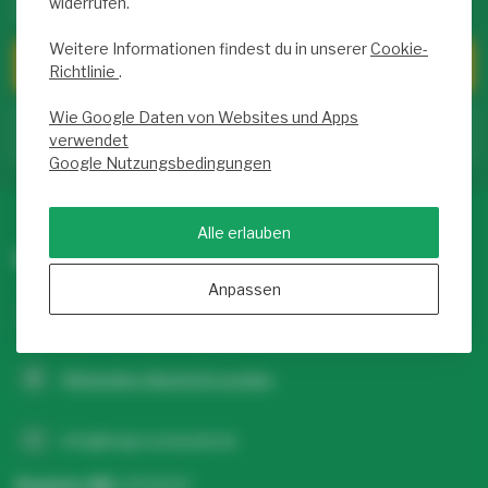
widerrufen.
uns, FAQs und viele Möglichkeiten, uns zu kontaktieren.
Weitere Informationen findest du in unserer
Cookie-
Kundendienst
Richtlinie
.
Wie Google Daten von Websites und Apps
Zum Service Center
verwendet
Google Nutzungsbedingungen
Alle erlauben
Ledgrosshandel.de
Anpassen
+31 20 26 10 003
WhatsApp-Nachricht senden
info@ledgrosshandel.de
Register NR:
67513247