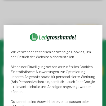
Trusted Shops score
9.2
- 1050+ reviews
Newsletter abonnieren & profitieren!
Wir verwenden technisch notwendige Cookies, um
Abonniere unseren wöchentlichen Newsletter mit exklusiven
den Betrieb der Website sicherzustellen.
Rabatten und Infos zu LED-Produkten.
Mit deiner Einwilligung setzen wir zusätzlich Cookies
für statistische Auswertungen, zur Optimierung
unseres Angebots sowie für personalisierte Werbung
(Ads Personalization) ein, damit dir – auch über Google
– relevante Inhalte und Anzeigen angezeigt werden
Unser Service Team hilft dir weiter –
können.
täglich von 9 bis 17 Uhr für dich da!
Hast du Fragen zu unseren Produkten oder deinem Kauf?
Du kannst deine Auswahl jederzeit anpassen oder
Klicke auf unseren Kundenservice! Dort findest du Infos zu