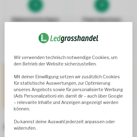
3
4
Rahmen befestigen
Panel einsetzen
Rahmen an der Decke
Panel in Rahmen
verschrauben
einlegen, Strom
anschließen
Wir verwenden technisch notwendige Cookies, um
den Betrieb der Website sicherzustellen.
Tipp:
Bei Gipskartondecken nutze
Hohlraumdübel
Mit deiner Einwilligung setzen wir zusätzlich Cookies
oder
Kippdübel
für sicheren Halt. Bei Betondecken
für statistische Auswertungen, zur Optimierung
unseres Angebots sowie für personalisierte Werbung
sind Standard-Dübel (6 mm) ausreichend.
(Ads Personalization) ein, damit dir – auch über Google
Elektroanschluss immer vom Fachmann!
– relevante Inhalte und Anzeigen angezeigt werden
können.
Du kannst deine Auswahl jederzeit anpassen oder
Panel + Rahmen Komplett-Sets
widerrufen.