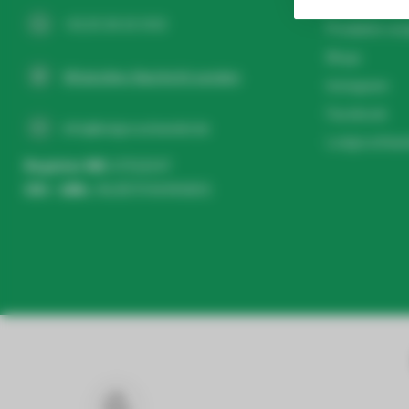
Häufig gestel
+31 20 26 10 003
Produkte ver
Blogs
WhatsApp-Nachricht senden
Instagram
Facebook
info@ledgrosshandel.de
Ledgroothand
Register NR:
67513247
USt - IdNr.:
NL857041496B01