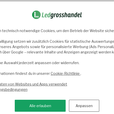
vice begeistert.
Trusted Shops score
9.2
- 10
 technisch notwendige Cookies, um den Betrieb der Website sicher
willigung setzen wir zusätzlich Cookies für statistische Auswertunge
 von 9 bis 17 Uhr für dich
Newslette
nseres Angebots sowie für personalisierte Werbung (Ads Personaliza
ch über Google – relevante Inhalte und Anzeigen angezeigt werden 
Abonniere uns
e auf unseren Kundenservice! Dort
Infos zu LED-
ntaktieren.
ne Auswahl jederzeit anpassen oder widerrufen.
mationen findest du in unserer
Cookie-Richtlinie
.
aten von Websites und Apps verwendet
ngsbedingungen
Alle erlauben
Anpassen
 Links
Informationen