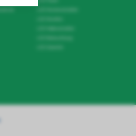
LED Panel
ndel.de
LED Deckenstrahler
LED Streifen
LED Hallenstrahler
LED Beleuchtung
LED Zubehör