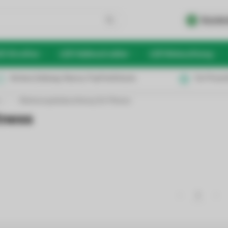
Kunden
D Streifen
LED Hallenstrahler
LED Beleuchtung
Sichere Zahlung: Klarna, PayPal & Karte
Für Privat
s
/
Stimmungsbeleuchtung für Fitness
tness
1