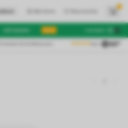
0
dienst
Mein Konto
Wunschzettel
LED Zubehör
SALE
€
Inkl. MwSt.
 & Gewerbe: Brutto/Nettopreise
4.6
/5
1