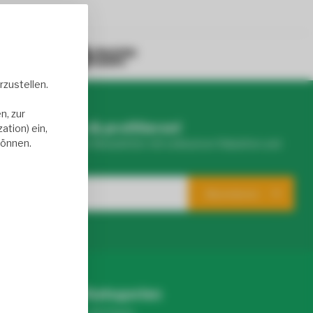
50+ reviews
zustellen.
n, zur
r abonnieren & profitieren!
tion) ein,
können.
eren wöchentlichen Newsletter mit exklusiven Rabatten und
Produkten.
Abonnieren
Kategorien