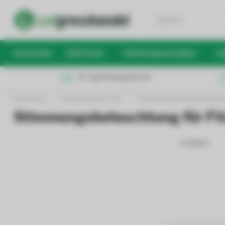
Startseite
LED Panel
LED Deckenstrahler
LE
30 Tage Rückgaberecht
Startseite
/
Unternehmens LED
/
Sporthallen & Fitnessstudio
Stimmungsbeleuchtung für Fi
0 Artikel