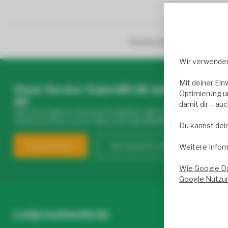
Kunden sind von unserem Ser
Wir verwenden
Mit deiner Ein
Unser Service Team hilft dir weiter – täglich
Optimierung u
da!
damit dir – au
Hast du Fragen zu unseren Produkten oder deinem Kauf? Klick
findest du Infos zu uns, FAQs und viele Möglichkeiten, uns zu ko
Du kannst dei
Kundendienst
Zum Service Center
Weitere Infor
Wie Google D
Google Nutzu
Ledgrosshandel.de
Nützliche