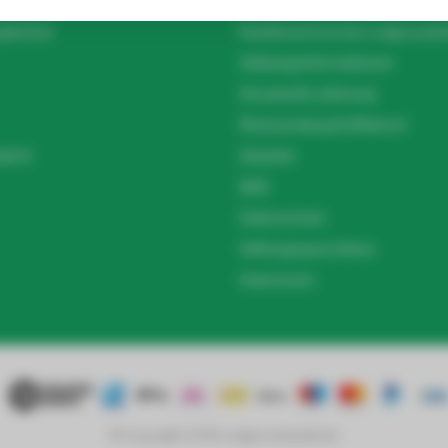
lte Fragen
Über Ledgrosshandel.de
gleichen
Kundenservice bei Ledgrossha
Zahlungsinformationen
Versand & Lieferung
Rücksendung & Widerruf
el.nl
Garantie
AGB
Datenschutz
Haftungsausschluss
Impressum
© Copyright 2026 Ledgrosshandel.de