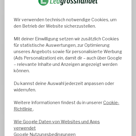
Geschrieben am
12/19/2025
Wir verwenden technisch notwendige Cookies, um
Katharina und Hendrik Meidert
den Betrieb der Website sicherzustellen.
Geschrieben am
9/16/2025
Mit deiner Einwilligung setzen wir zusätzlich Cookies
für statistische Auswertungen, zur Optimierung
unseres Angebots sowie für personalisierte Werbung
Wiel Van Eck
(Ads Personalization) ein, damit dir – auch über Google
Ausgezeichnete Leuchte
– relevante Inhalte und Anzeigen angezeigt werden
Ausgezeichnete Leuchte
können.
Geschrieben am
6/5/2025
Translated from
Du kannst deine Auswahl jederzeit anpassen oder
widerrufen.
Bernd Lockner
Weitere Informationen findest du in unserer
Cookie-
Geschrieben am
5/29/2025
Richtlinie
.
Wie Google Daten von Websites und Apps
Hermann Ernst
verwendet
Google Nutzungsbedingungen