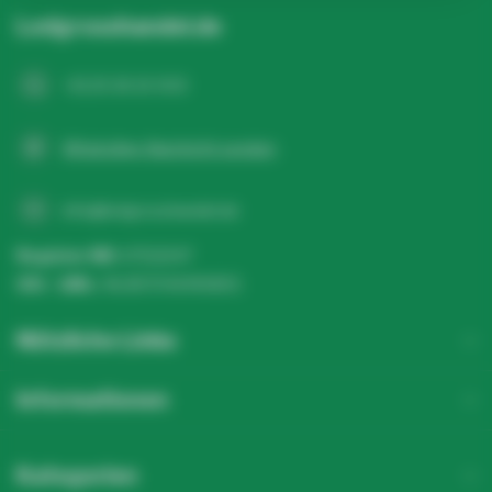
Ledgrosshandel.de
+31 20 26 10 003
WhatsApp-Nachricht senden
info@ledgrosshandel.de
Register NR:
67513247
USt - IdNr.:
NL857041496B01
Nützliche Links
Informationen
Kategorien