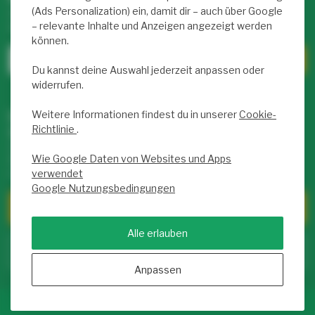
(Ads Personalization) ein, damit dir – auch über Google
Abonniere unseren wöchentlichen Newsletter mit exklusiven
– relevante Inhalte und Anzeigen angezeigt werden
Rabatten und Infos zu LED-Produkten.
können.
Du kannst deine Auswahl jederzeit anpassen oder
widerrufen.
Weitere Informationen findest du in unserer
Cookie-
Unser Service Team hilft dir weiter –
Richtlinie
.
täglich von 9 bis 17 Uhr für dich da!
Hast du Fragen zu unseren Produkten oder deinem Kauf?
Wie Google Daten von Websites und Apps
Klicke auf unseren Kundenservice! Dort findest du Infos zu
uns, FAQs und viele Möglichkeiten, uns zu kontaktieren.
verwendet
Google Nutzungsbedingungen
Kundendienst
Alle erlauben
Zum Service Center
Anpassen