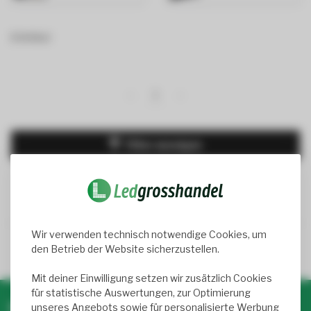
8 Artikel
1
Filter anzeigen
Wir verwenden technisch notwendige Cookies, um
Trusted Shops score
9.2
- 1050+ reviews
den Betrieb der Website sicherzustellen.
Mit deiner Einwilligung setzen wir zusätzlich Cookies
für statistische Auswertungen, zur Optimierung
Newsletter abonnieren & profitieren!
unseres Angebots sowie für personalisierte Werbung