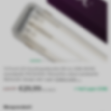
Tri Proof LED-Feuchtraumleuchte 130 cm, 30W, 4000K
neutralweiß, IP65 & IK06. Flimmerfrei, robust und ideal für
Werkstatt, Garage oder Lager.
Erfahre mehr →
.
€29,99
€30,99
Auf Lager (338)
Inkl. MwSt.
Mengenrabatt