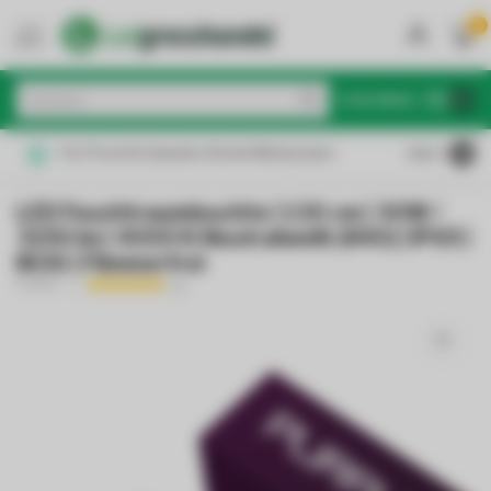
0
MENU
€
Inkl. MwSt.
Für Privat & Gewerbe: Brutto/Nettopreise
4.6
/5
LED Feuchtraumleuchte | 130 cm | 30W /
3150 lm | 4000 K Neutralweiß (840) | IP65 |
IK06 | Flimmerfrei
PURPL
(2)