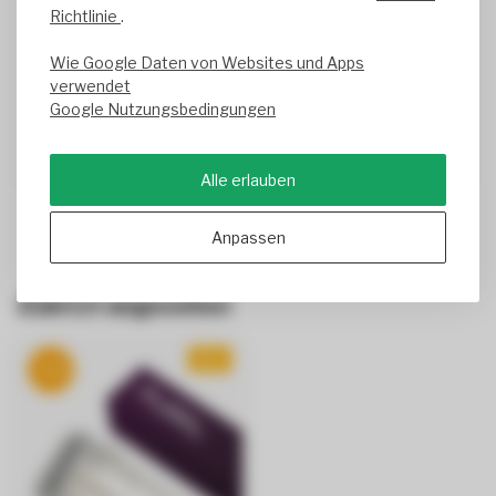
Ausgezeichnetes Preis-Qualitäts-Verhältnis. Gute
Richtlinie
.
LedTL-Lampe
Eine erste Lieferung hatte Schäden, aber nach der
Wie Google Daten von Websites und Apps
Meldung dieser Ledgroothandel schickte eine neue
verwendet
sofort, ohne Ärger!
Google Nutzungsbedingungen
Erhielt nach einem Tag. Sehr gute Aktion!
Geschrieben am
11/19/2025
Translated from
Alle erlauben
Anpassen
Zuletzt angesehen
NEU
-3%