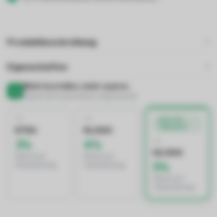
Produktbeschreibung
Eigenschaften
Mehr bestellen, mehr sparen.
Rabatt wird automatisch angewendet
AB
AB
BESTES
ANGEBOT
€750
€1.500
AB
3%
4%
€2.500
Rabatt auf
Rabatt auf
5%
Gesamtbetrag
Gesamtbetrag
Rabatt auf
Gesamtbetrag