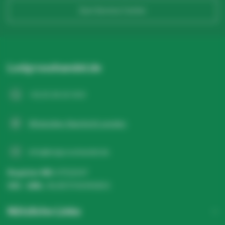
Telefonnummer*
Zum Service Center
Name der Firma
Ledgrosshandel.de
+31 20 26 10 003
USt-IdNr.
WhatsApp-Nachricht senden
Produkt*
Menge*
info@ledgrosshandel.de
Register NR:
67513247
USt - IdNr.:
NL857041496B01
Bemerkungen
Nützliche Links