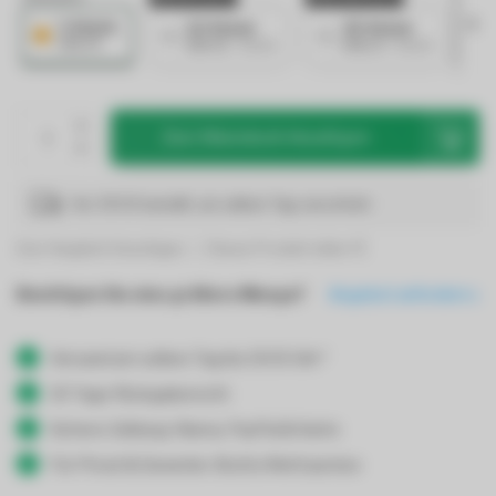
1 Stück
10 Stück
30 Stück
€18,99
€18,42
/ Stück
€18,23
/ Stück
Zum Warenkorb hinzufügen
Vor 19:00 bestellt, am selben Tag verschickt
Zum Vergleich hinzufügen
Dieses Produkt teilen
Benötigen Sie eine größere Menge?
Angebot anfordern
Versand am selben Tag bis 19:00 Uhr*
30 Tage Rückgaberecht
Sichere Zahlung: Klarna, PayPal & Karte
Für Privat & Gewerbe: Brutto/Nettopreise