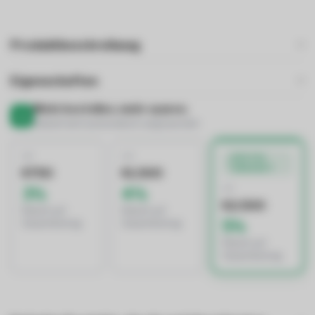
Produktbeschreibung
Eigenschaften
Mehr bestellen, mehr sparen.
Rabatt wird automatisch angewendet
AB
AB
BESTES
ANGEBOT
€750
€1.500
AB
3%
4%
€2.500
Rabatt auf
Rabatt auf
5%
Gesamtbetrag
Gesamtbetrag
Rabatt auf
Gesamtbetrag