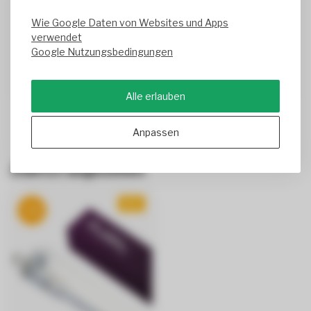
Sickl Franz
Wie Google Daten von Websites und Apps
verwendet
Gute Qualität
Google Nutzungsbedingungen
Schnelle Lieferung
Geschrieben am
12/1/2025
Alle erlauben
Anpassen
Zuletzt angesehen
NEU
-5%