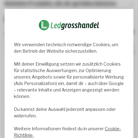
Beliebte Produkte, die dir gefallen könnten
Bewertungen
3
review(s)
Wir verwenden technisch notwendige Cookies, um
67%
den Betrieb der Website sicherzustellen.
33%
0%
Mit deiner Einwilligung setzen wir zusätzlich Cookies
0%
für statistische Auswertungen, zur Optimierung
0%
unseres Angebots sowie für personalisierte Werbung
(Ads Personalization) ein, damit dir – auch über Google
Werner Müller
– relevante Inhalte und Anzeigen angezeigt werden
können.
Geschrieben am
1/25/2026
Du kannst deine Auswahl jederzeit anpassen oder
widerrufen.
stefan Braspenning
Geschrieben am
12/31/2025
Translated from
Weitere Informationen findest du in unserer
Cookie-
Richtlinie
.