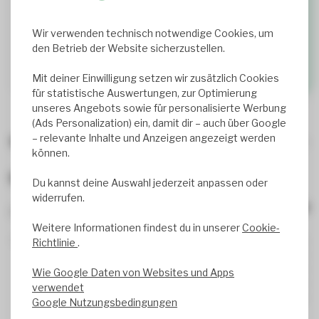
AB
3%
4%
€2.500
Rabatt auf
Rabatt auf
Wir verwenden technisch notwendige Cookies, um
5%
Gesamtbetrag
Gesamtbetrag
den Betrieb der Website sicherzustellen.
Rabatt auf
Gesamtbetrag
Mit deiner Einwilligung setzen wir zusätzlich Cookies
für statistische Auswertungen, zur Optimierung
unseres Angebots sowie für personalisierte Werbung
(Ads Personalization) ein, damit dir – auch über Google
– relevante Inhalte und Anzeigen angezeigt werden
Wird oft zusammen gekauft
können.
Bewertungen
Du kannst deine Auswahl jederzeit anpassen oder
widerrufen.
0
review(s)
Weitere Informationen findest du in unserer
Cookie-
0%
Richtlinie
.
0%
0%
Wie Google Daten von Websites und Apps
0%
verwendet
0%
Google Nutzungsbedingungen