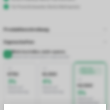
Für Privat & Gewerbe: Brutto/Nettopreise
Produktbeschreibung
Eigenschaften
Mehr bestellen, mehr sparen.
Rabatt wird automatisch angewendet
AB
AB
BESTES
ANGEBOT
€750
€1.500
AB
3%
4%
€2.500
Rabatt auf
Rabatt auf
5%
Gesamtbetrag
Gesamtbetrag
Rabatt auf
Gesamtbetrag