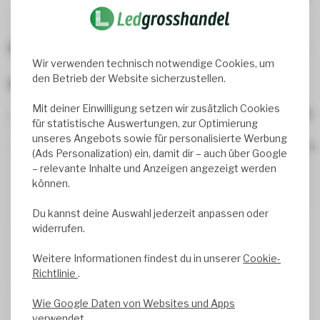
Beliebte Produkte, die dir gefallen könnten
Wir verwenden technisch notwendige Cookies, um
den Betrieb der Website sicherzustellen.
Bewertungen
Mit deiner Einwilligung setzen wir zusätzlich Cookies
2
review(s)
für statistische Auswertungen, zur Optimierung
unseres Angebots sowie für personalisierte Werbung
100%
(Ads Personalization) ein, damit dir – auch über Google
0%
– relevante Inhalte und Anzeigen angezeigt werden
0%
können.
0%
0%
Du kannst deine Auswahl jederzeit anpassen oder
widerrufen.
Jean Yves KELLER
Weitere Informationen findest du in unserer
Cookie-
Geschrieben am
7/20/2026
Translated from
Richtlinie
.
Wie Google Daten von Websites und Apps
Axion Construct
verwendet