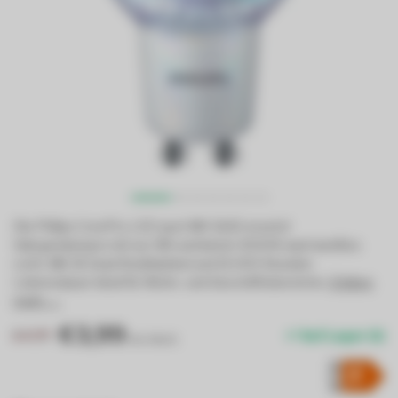
Die Philips CorePro LED spot MV GU10 ersetzt
Halogenlampen mit nur 3W und bietet 3000K warmweißes
Licht. Mit 36 Grad Strahlwinkel und 15.000 Stunden
Lebensdauer ideal für Wohn- und Geschäftsbereiche.
Erfahre
mehr →
.
€3,99
€4,99
Auf Lager (1)
Inkl. MwSt.