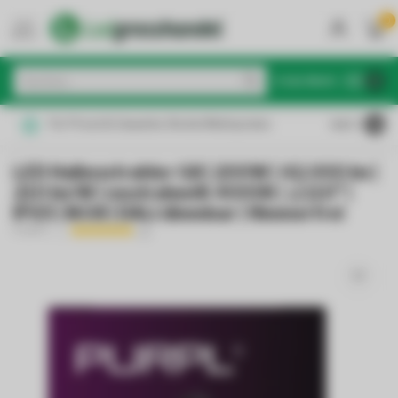
0
MENU
€
Inkl. MwSt.
Für Privat & Gewerbe: Brutto/Nettopreise
4.6
/5
LED Hallenstrahler G8 | 200W | 42.000 lm |
210 lm/W | neutralweiß 4000K | ∠110° |
IP65 | IK08 | DALI dimmbar | flimmerfrei
PURPL
(3)