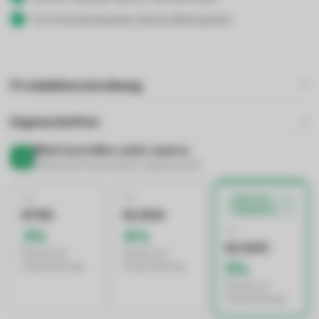
Für Privat & Gewerbe: Brutto/Nettopreise
Produktbeschreibung
Eigenschaften
Mehr bestellen, mehr sparen.
Rabatt wird automatisch angewendet
AB
AB
BESTES
ANGEBOT
€750
€1.500
AB
3%
4%
€2.500
Rabatt auf
Rabatt auf
5%
Gesamtbetrag
Gesamtbetrag
Rabatt auf
Gesamtbetrag