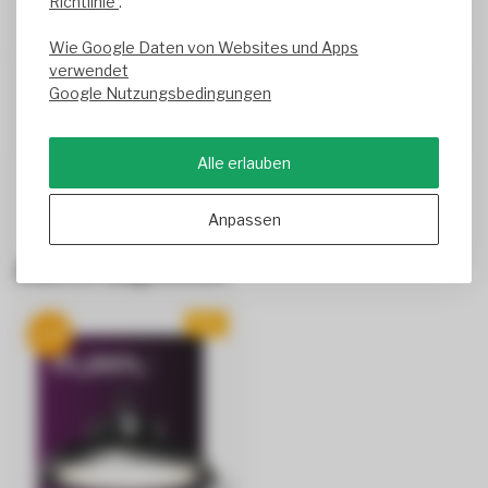
Richtlinie
.
Geschrieben am
7/28/2026
Translated from
Wie Google Daten von Websites und Apps
verwendet
Google Nutzungsbedingungen
Herman Hagel
Geschrieben am
6/25/2026
Translated from
Alle erlauben
Anpassen
Zuletzt angesehen
NEU
-18%