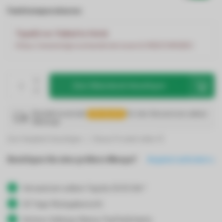
Farbtemperaturen:
TypeError: Failed to fetch
https://www.ledgrosshandel.de/search/HB200WG8D/
Zum Warenkorb hinzufügen
Bestelle innerhalb
05:31:03
für den Versand am selben
Werktag!
Zum Vergleich hinzufügen
Dieses Produkt teilen
Benötigen Sie eine größere Menge?
Angebot anfordern
Versand am selben Tag bis 19:00 Uhr*
30 Tage Rückgaberecht
Sichere Zahlung: Klarna, PayPal & Karte