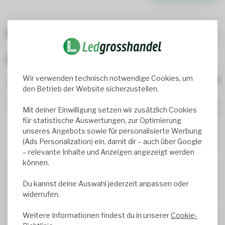
Beliebte Produkte, die dir gefallen könnten
Bewertungen
Wir verwenden technisch notwendige Cookies, um
3
review(s)
den Betrieb der Website sicherzustellen.
67%
Mit deiner Einwilligung setzen wir zusätzlich Cookies
33%
für statistische Auswertungen, zur Optimierung
0%
unseres Angebots sowie für personalisierte Werbung
0%
(Ads Personalization) ein, damit dir – auch über Google
0%
– relevante Inhalte und Anzeigen angezeigt werden
können.
Andreas Pawel
Du kannst deine Auswahl jederzeit anpassen oder
Geschrieben am
7/29/2026
widerrufen.
Weitere Informationen findest du in unserer
Cookie-
Peter