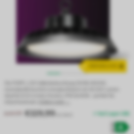
A
ENERGIEKLASSE
Die PURPL LED-Hallenbeleuchtung 200W (4000K,
neutralweiß) leuchtet energieeffizient mit 42.000 Lumen.
Ideal für 8-10 m hohe Decken, IP65 & IK08 – perfekt für
Industrieeinsatz.
Erfahre mehr →
.
€119,99
€145,99
Auf Lager (18)
Inkl. MwSt.