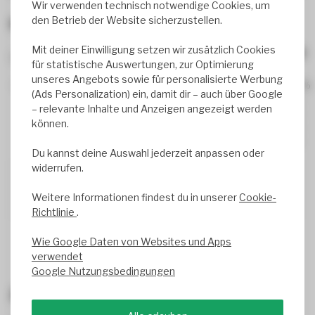
Wir verwenden technisch notwendige Cookies, um
den Betrieb der Website sicherzustellen.
Bewertungen
Mit deiner Einwilligung setzen wir zusätzlich Cookies
1
review(s)
für statistische Auswertungen, zur Optimierung
unseres Angebots sowie für personalisierte Werbung
100%
(Ads Personalization) ein, damit dir – auch über Google
0%
– relevante Inhalte und Anzeigen angezeigt werden
0%
können.
0%
0%
Du kannst deine Auswahl jederzeit anpassen oder
widerrufen.
René Koss
Weitere Informationen findest du in unserer
Cookie-
Geschrieben am
8/6/2026
Richtlinie
.
Wie Google Daten von Websites und Apps
verwendet
Google Nutzungsbedingungen
Zuletzt angesehen