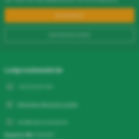
Menge? Wir machen dir ein
Angebot!
Kundendienst
Ihr Name*
Zum Service Center
E-Mail-Adresse*
Ledgrosshandel.de
+31 20 26 10 003
Telefonnummer*
WhatsApp-Nachricht senden
Name der Firma
info@ledgrosshandel.de
Register NR:
67513247