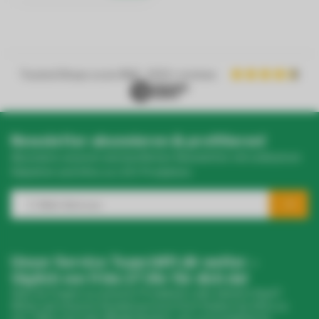
Trusted Shops score
9.2
- 1050+ reviews
Newsletter abonnieren & profitieren!
Abonniere unseren wöchentlichen Newsletter mit exklusiven
Rabatten und Infos zu LED-Produkten.
Unser Service Team hilft dir weiter –
täglich von 9 bis 17 Uhr für dich da!
Hast du Fragen zu unseren Produkten oder deinem Kauf?
Klicke auf unseren Kundenservice! Dort findest du Infos zu
Brauchst du eine größere
uns, FAQs und viele Möglichkeiten, uns zu kontaktieren.