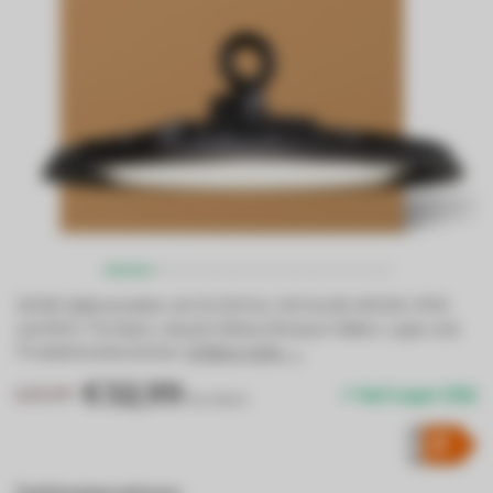
150W Hallenstrahler mit 15.000 lm, 100 lm/W, 4000K, IP65
und IK07. Für klare, robuste Beleuchtung in Hallen, Lager und
Produktionsbereichen.
Erfahre mehr →
.
€32,99
€35,99
Auf Lager (92)
Inkl. MwSt.