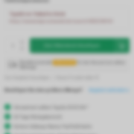
Farbtemperaturen:
TypeError: Failed to fetch
https://www.ledgrosshandel.de/search/HB150WX4/
Zum Warenkorb hinzufügen
Bestelle innerhalb
09:14:01
für den Versand am selben
Werktag!
Zum Vergleich hinzufügen
Dieses Produkt teilen
Benötigen Sie eine größere Menge?
Angebot anfordern
Versand am selben Tag bis 19:00 Uhr*
30 Tage Rückgaberecht
Sichere Zahlung: Klarna, PayPal & Karte