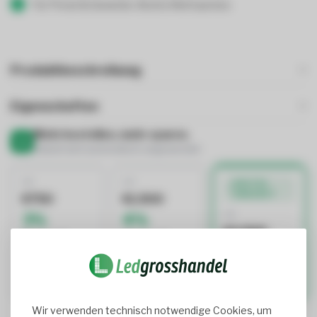
Für Privat & Gewerbe: Brutto/Nettopreise
Produktbeschreibung
Eigenschaften
Mehr bestellen, mehr sparen.
Rabatt wird automatisch angewendet
AB
AB
BESTES
ANGEBOT
€750
€1.500
AB
3%
4%
€2.500
Rabatt auf
Rabatt auf
5%
Gesamtbetrag
Gesamtbetrag
Rabatt auf
Gesamtbetrag
Wir verwenden technisch notwendige Cookies, um