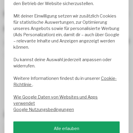
den Betrieb der Website sicherzustellen.
Beliebte Produkte, die dir gefallen könnten
Mit deiner Einwilligung setzen wir zusätzlich Cookies
für statistische Auswertungen, zur Optimierung
unseres Angebots sowie für personalisierte Werbung
Bewertungen
(Ads Personalization) ein, damit dir – auch über Google
– relevante Inhalte und Anzeigen angezeigt werden
0
review(s)
können.
0%
Du kannst deine Auswahl jederzeit anpassen oder
0%
widerrufen.
0%
0%
Weitere Informationen findest du in unserer
Cookie-
0%
Richtlinie
.
Wie Google Daten von Websites und Apps
verwendet
Google Nutzungsbedingungen
Zuletzt angesehen
Alle erlauben
NEU
-8%