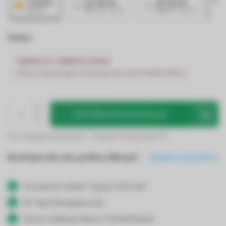
1 Stück
10 Stück
30 Stück
€12,99
€12,73
/ Stück
€12,60
/ Stück
Farbe:
TypeError: Failed to fetch
https://www.ledgrosshandel.de/search/lp15m2310/
Zum Warenkorb hinzufügen
Zum Vergleich hinzufügen
Dieses Produkt teilen
Benötigen Sie eine größere Menge?
Angebot anfordern
Versand am selben Tag bis 19:00 Uhr*
30 Tage Rückgaberecht
Sichere Zahlung: Klarna, PayPal & Karte