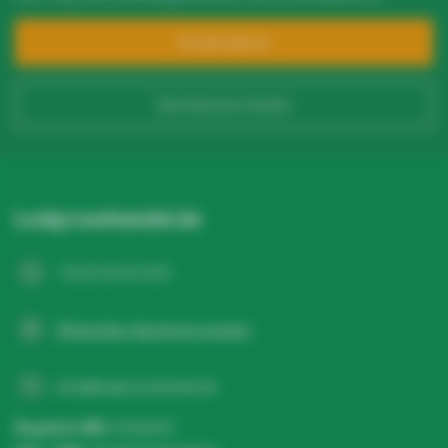
Angebot!
Kundendienst
Ihr Name*
Zum Service Center
E-Mail-Adresse*
Ledgrosshandel.de
Telefonnummer*
+31 20 26 10 003
WhatsApp-Nachricht senden
Name der Firma
info@ledgrosshandel.de
Register NR:
67513247
USt-IdNr.