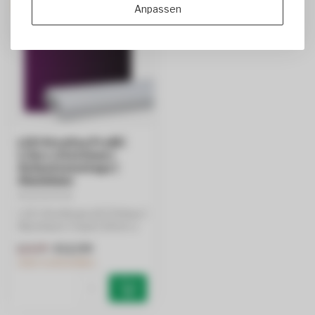
-13%
Anpassen
LED Streifen Profil |
1,5m x 23x10mm |
Aufputzmontage |
Aluminium
LED-Streifenprofil | Einbau |
Aluminium | Opal | 23mm x
10mm
€12,99
€14,99
Jetzt vorbestellen