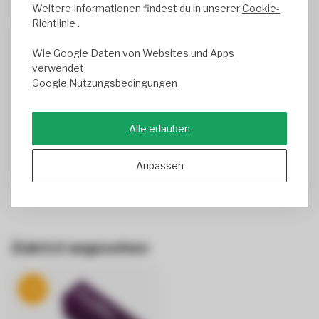
Geschrieben am
7/28/2026
Translated from
Weitere Informationen findest du in unserer
Cookie-
Richtlinie
.
Gerd Hoffmann
Wie Google Daten von Websites und Apps
verwendet
Hervorragende natürliche Farbwiedergabe
Google Nutzungsbedingungen
Hervorragende natürliche Farbwiedergabe, helle
Ausleuchtung.
Verwendung im Ausstellungsraum.
Alle erlauben
Die Kunststoffröhre hängt leider etwas durch.
Geschrieben am
6/5/2026
Anpassen
Zuletzt angesehen
-6%