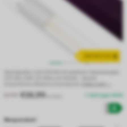
A
ENERGIEKLASSE
Neutralweißes Licht (4000K) mit natürlicher Farbwiedergabe
(CRI >80). 20W LED-Röhre mit 4000lm – ideal für
konzentriertes Arbeiten in Innenräumen.
Erfahre mehr →
.
€16,99
€17,99
Auf Lager (144)
Inkl. MwSt.
Mengenrabatt