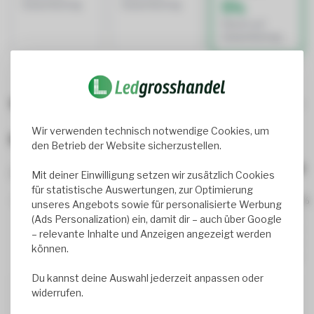
5%
Gesamtbetrag
Gesamtbetrag
Rabatt auf
Gesamtbetrag
Wird oft zusammen gekauft
Wir verwenden technisch notwendige Cookies, um
Bewertungen
den Betrieb der Website sicherzustellen.
2
review(s)
Mit deiner Einwilligung setzen wir zusätzlich Cookies
für statistische Auswertungen, zur Optimierung
100%
unseres Angebots sowie für personalisierte Werbung
0%
(Ads Personalization) ein, damit dir – auch über Google
0%
– relevante Inhalte und Anzeigen angezeigt werden
0%
können.
0%
Du kannst deine Auswahl jederzeit anpassen oder
widerrufen.
Jeroen