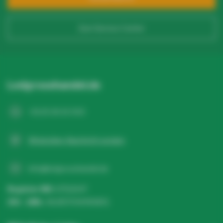
Telefonnummer*
Zum Service Center
Name der Firma
Ledgrosshandel.de
USt-IdNr.
+31 20 26 10 003
WhatsApp-Nachricht senden
Produkt*
Menge*
info@ledgrosshandel.de
Register NR:
67513247
Bemerkungen
USt - IdNr.:
NL857041496B01