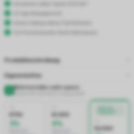
Versand am selben Tag bis 19:00 Uhr*
30 Tage Rückgaberecht
Sichere Zahlung: Klarna, PayPal & Karte
Für Privat & Gewerbe: Brutto/Nettopreise
Produktbeschreibung
Eigenschaften
Mehr bestellen, mehr sparen.
Rabatt wird automatisch angewendet
AB
AB
BESTES
ANGEBOT
€750
€1.500
AB
3%
4%
€2.500
Rabatt auf
Rabatt auf