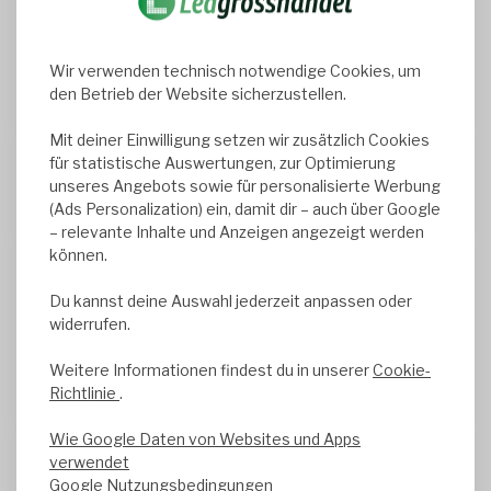
Stefan Klemm
Super einfache Installation
Super einfache Installation
Wir verwenden technisch notwendige Cookies, um
den Betrieb der Website sicherzustellen.
Geschrieben am
2/16/2026
Mit deiner Einwilligung setzen wir zusätzlich Cookies
für statistische Auswertungen, zur Optimierung
Stefan Klemm
unseres Angebots sowie für personalisierte Werbung
Geschrieben am
2/2/2026
(Ads Personalization) ein, damit dir – auch über Google
– relevante Inhalte und Anzeigen angezeigt werden
können.
Hans Klein Nibbelink
Du kannst deine Auswahl jederzeit anpassen oder
Schnelle Lieferung und meine Erfahrung bei...
widerrufen.
Schnelle Lieferung und meine Erfahrung, wenn Probleme
auftreten, sind super, kein Jammern und schnelle Lösung
Weitere Informationen findest du in unserer
Cookie-
Geschrieben am
1/4/2026
Translated from
Richtlinie
.
Wie Google Daten von Websites und Apps
verwendet
Andreas Beck
Google Nutzungsbedingungen