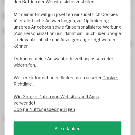
Wird oft zusammen gekauft
den Betrieb der Website sicherzustellen.
Mit deiner Einwilligung setzen wir zusätzlich Cookies
Beliebte Produkte, die dir gefallen könnten
für statistische Auswertungen, zur Optimierung
unseres Angebots sowie für personalisierte Werbung
Bewertungen
(Ads Personalization) ein, damit dir – auch über Google
– relevante Inhalte und Anzeigen angezeigt werden
0
review(s)
können.
0%
Du kannst deine Auswahl jederzeit anpassen oder
0%
widerrufen.
0%
0%
Weitere Informationen findest du in unserer
Cookie-
0%
Richtlinie
.
Wie Google Daten von Websites und Apps
verwendet
Google Nutzungsbedingungen
Zuletzt angesehen
Alle erlauben