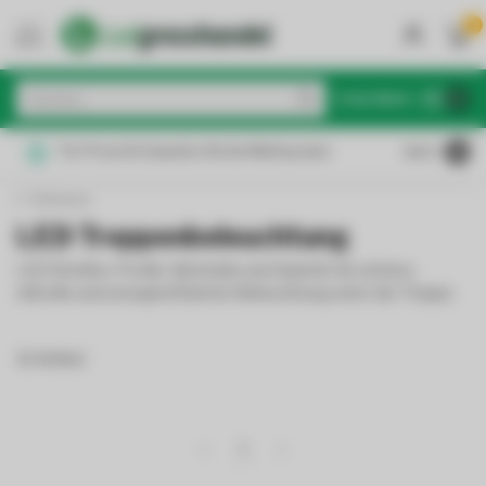
0
MENU
€
Inkl. MwSt.
Für Privat & Gewerbe: Brutto/Nettopreise
4.6
/5
Zuhause
LED Treppenbeleuchtung
LED Streifen, Profile, Netzteile und Zubehör für sichere,
stilvolle und energieeffiziente Beleuchtung unter der Treppe.
16 Artikel
1