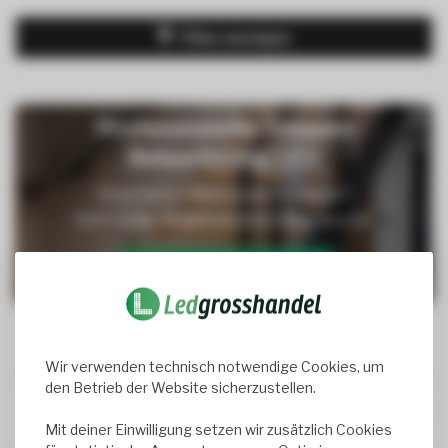
Filter anzeigen
Professionelle Treppen
Beleuchtung LED
Brauchst du Hilfe bei der Montage?
Dann schau dir gern unseren Blog dazu an:
Montageanleitung lesen →
Wir verwenden technisch notwendige Cookies, um
den Betrieb der Website sicherzustellen.
Trusted Shops score
9.2
- 1050+ reviews
Mit deiner Einwilligung setzen wir zusätzlich Cookies