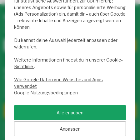
für statistische Auswertungen, zur Optimierung
unseres Angebots sowie für personalisierte Werbung
(Ads Personalization) ein, damit dir – auch über Google
Newsletter abonnieren & profitieren!
– relevante Inhalte und Anzeigen angezeigt werden
Abonniere unseren wöchentlichen Newsletter mit exklusiven
können.
Rabatten und Infos zu LED-Produkten.
Du kannst deine Auswahl jederzeit anpassen oder
widerrufen.
Weitere Informationen findest du in unserer
Cookie-
Richtlinie
.
Unser Service Team hilft dir weiter –
täglich von 9 bis 17 Uhr für dich da!
Wie Google Daten von Websites und Apps
Hast du Fragen zu unseren Produkten oder deinem Kauf?
verwendet
Klicke auf unseren Kundenservice! Dort findest du Infos zu
Google Nutzungsbedingungen
uns, FAQs und viele Möglichkeiten, uns zu kontaktieren.
Kundendienst
Alle erlauben
Anpassen
Zum Service Center