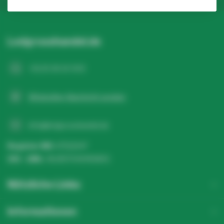
Ledgrosshandel.de
+31 20 26 10 003
WhatsApp-Nachricht senden
info@ledgrosshandel.de
Register NR:
67513247
USt - IdNr.:
NL857041496B01
Nützliche Links
Informationen