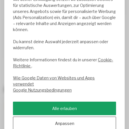
0%
für statistische Auswertungen, zur Optimierung
0%
unseres Angebots sowie für personalisierte Werbung
0%
(Ads Personalization) ein, damit dir – auch über Google
– relevante Inhalte und Anzeigen angezeigt werden
Anonymous
können.
Alles OK Danke
Du kannst deine Auswahl jederzeit anpassen oder
Alles in Ordnung Danke
widerrufen.
Geschrieben am
6/29/2023
Translated from
Weitere Informationen findest du in unserer
Cookie-
Richtlinie
.
Wie Google Daten von Websites und Apps
verwendet
Zuletzt angesehen
Google Nutzungsbedingungen
ABVERKAUF
-20%
Alle erlauben
Anpassen