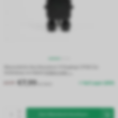
Wasserdichte Anschlussdose | 4 Eingänge | IP68 | Zur
Verbindung von Kabeln
Erfahre mehr →
.
€7,99
€9,99
Auf Lager (269)
Inkl. MwSt.
Zum Warenkorb hinzufügen