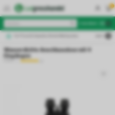
0
MENU
€
Inkl. MwSt.
Für Privat & Gewerbe: Brutto/Nettopreise
4.6
/5
Wasserdichte Anschlussdose mit 4
Eingängen
PURPL
(1)