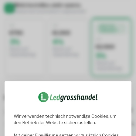
Mehr bestellen, mehr sparen.
Rabatt wird automatisch angewendet
AB
AB
BESTES
ANGEBOT
€750
€1.500
AB
3%
4%
€2.500
Rabatt auf
Rabatt auf
5%
Gesamtbetrag
Gesamtbetrag
Rabatt auf
Gesamtbetrag
Bewertungen
1
review(s)
Wir verwenden technisch notwendige Cookies, um
den Betrieb der Website sicherzustellen.
100%
0%
Mit deiner Einwilligung setzen wir zusätzlich Cookies