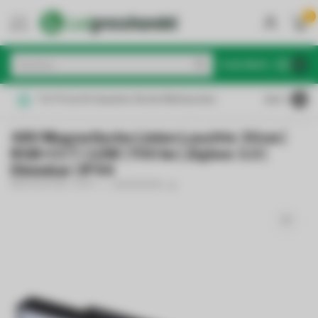
0
MENU
€
Inkl. MwSt.
Für Privat & Gewerbe: Brutto/Nettopreise
4.6
/5
48V Magnetische Linien Leuchte 30cm |
RGB+CCT | 12W | 700 lm | Zigbee 3.0 |
Dimmbar | IP44
MIBOXER/MI-LIGHT
(0)