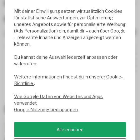
Beliebte Produkte, die dir gefallen könnten
Mit deiner Einwilligung setzen wir zusätzlich Cookies
für statistische Auswertungen, zur Optimierung
Bewertungen
unseres Angebots sowie für personalisierte Werbung
(Ads Personalization) ein, damit dir – auch über Google
0
review(s)
– relevante Inhalte und Anzeigen angezeigt werden
können.
0%
0%
Du kannst deine Auswahl jederzeit anpassen oder
0%
widerrufen.
0%
0%
Weitere Informationen findest du in unserer
Cookie-
Richtlinie
.
Wie Google Daten von Websites und Apps
verwendet
Zuletzt angesehen
Google Nutzungsbedingungen
-27%
Alle erlauben