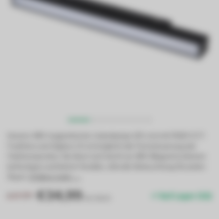
Unsere 48V magnetische Linienlampe (30 cm) mit RGB+CCT-
Funktion und Zigbee 3.0 ermöglicht die Fernsteuerung der
Farbtemperatur. Sie lässt sich leicht an 48V-Magnetschienen
befestigen und bietet flexible, stilvolle Beleuchtung für jeden
Raum.
Erfahre mehr →
.
€34,99
€47,99
Auf Lager (32)
Inkl. MwSt.