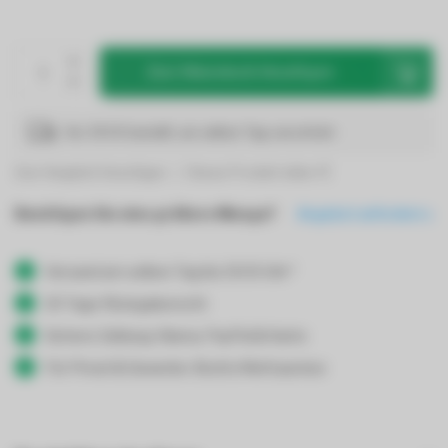
Zum Warenkorb hinzufügen
Vor 19:00 bestellt, am selben Tag verschickt
Zum Vergleich hinzufügen
Dieses Produkt teilen
Benötigen Sie eine größere Menge?
Angebot anfordern
Versand am selben Tag bis 19:00 Uhr*
30 Tage Rückgaberecht
Sichere Zahlung: Klarna, PayPal & Karte
Für Privat & Gewerbe: Brutto/Nettopreise