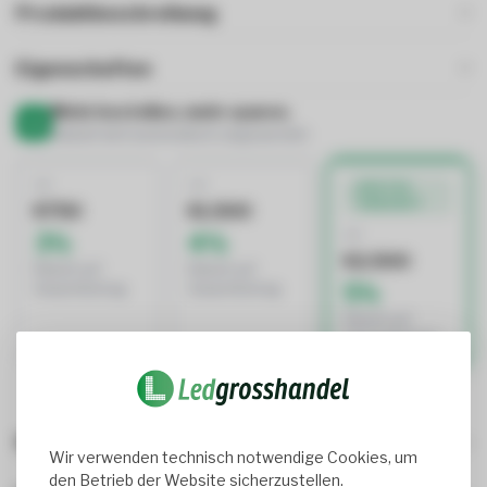
Produktbeschreibung
Eigenschaften
Mehr bestellen, mehr sparen.
Rabatt wird automatisch angewendet
AB
AB
BESTES
ANGEBOT
€750
€1.500
AB
3%
4%
€2.500
Rabatt auf
Rabatt auf
5%
Gesamtbetrag
Gesamtbetrag
Rabatt auf
Gesamtbetrag
Wird oft zusammen gekauft
Wir verwenden technisch notwendige Cookies, um
den Betrieb der Website sicherzustellen.