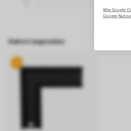
Wie Google D
Google Nutzu
Zuletzt angesehen
-10%