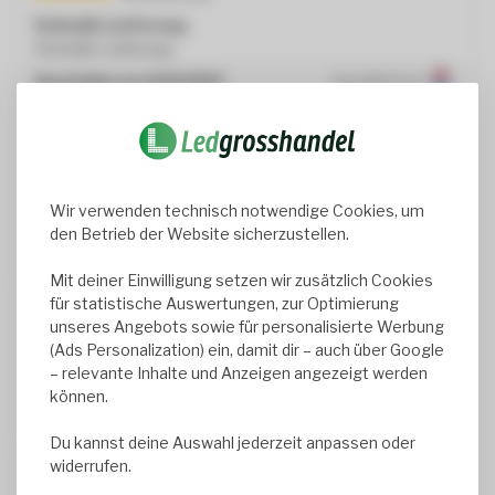
Schnelle Lieferung
Schnelle Lieferung
Geschrieben am
11/10/2023
Translated from
Anonymous
Funktioniert gut
Wir verwenden technisch notwendige Cookies, um
Funktioniert gut. Preis ein bisschen hoch.
den Betrieb der Website sicherzustellen.
Geschrieben am
9/20/2023
Translated from
Mit deiner Einwilligung setzen wir zusätzlich Cookies
für statistische Auswertungen, zur Optimierung
Anonymous
unseres Angebots sowie für personalisierte Werbung
(Ads Personalization) ein, damit dir – auch über Google
Funktioniert gut
– relevante Inhalte und Anzeigen angezeigt werden
Funktioniert gut. Preis ein bisschen hoch.
können.
Geschrieben am
9/20/2023
Translated from
Du kannst deine Auswahl jederzeit anpassen oder
widerrufen.
Anonymous