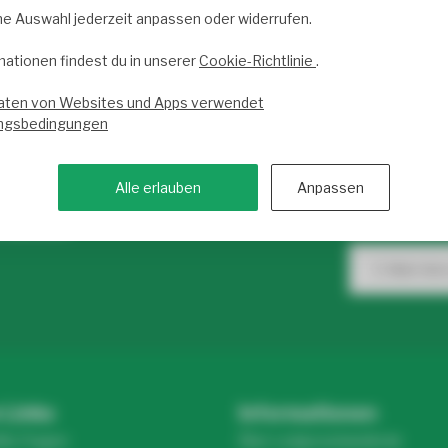
ne Auswahl jederzeit anpassen oder widerrufen.
mationen findest du in unserer
Cookie-Richtlinie
.
vice begeistert.
Trusted Shops score
9.2
- 10
aten von Websites und Apps verwendet
ngsbedingungen
 von 9 bis 17 Uhr für dich
Newslette
Alle erlauben
Anpassen
Abonniere uns
e auf unseren Kundenservice! Dort
Infos zu LED-
ntaktieren.
 Links
Informationen
lte Fragen
Über Ledgrosshandel.de