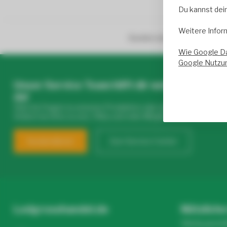
Du kannst dei
Weitere Infor
Kunden sind von unserem Ser
Wie Google D
Google Nutzu
Unser Service Team hilft dir weiter – täglich
da!
Hast du Fragen zu unseren Produkten oder deinem Kauf? Klick
findest du Infos zu uns, FAQs und viele Möglichkeiten, uns zu ko
Kundendienst
Zum Service Center
Ledgrosshandel.de
Nützliche
Häufig gestel