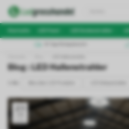
Startseite
LED Panel
LED Deckenstrahler
LE
30 Tage Rückgaberecht
Startseite
/
Blog
/
LED Hallenstrahler
Blog : LED Hallenstrahler
Alle
Alles über LED Produkte
LED Einbaustrahler
23
JUN
2026