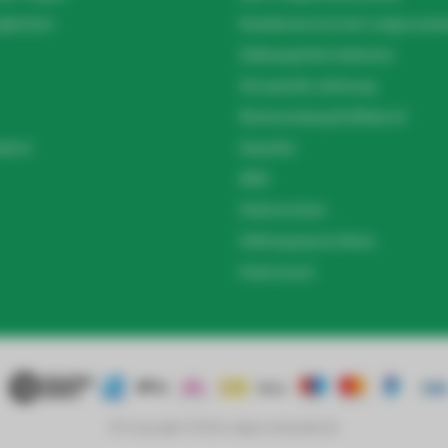
gleichen
Kundenservice bei Ledgrossha
Zahlungsinformationen
Versand & Lieferung
Rücksendung & Widerruf
el.nl
Garantie
AGB
Datenschutz
Haftungsausschluss
Impressum
© Copyright 2026 Ledgrosshandel.de