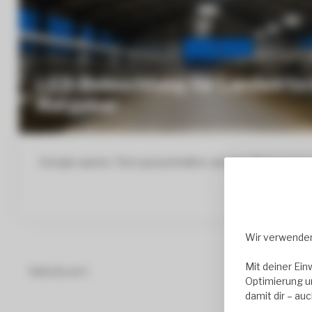
LED-Beleuchtung für Landwirtsch
Ratgeber
Energie sparen, Tiere gesund halten, weniger Wartung: So pla
Wir verwenden
Mit deiner Ein
Seite
1
von 1
Optimierung u
damit dir – au