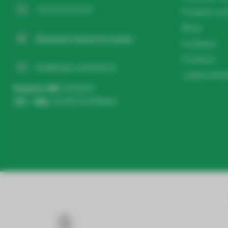
+31 20 26 10 003
Produkte ver
Blogs
WhatsApp-Nachricht senden
Instagram
Facebook
info@ledgrosshandel.de
Ledgroothand
Register NR:
67513247
USt - IdNr.:
NL857041496B01