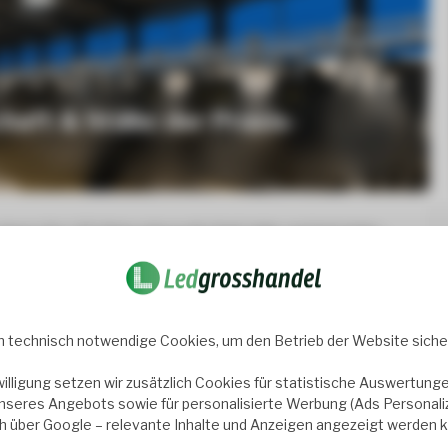
aft & Ställe: der Praxis-
nen Sie LED-Beleuchtung für Stall, Halle und Hof richtig....
Erfahre mehr →
 technisch notwendige Cookies, um den Betrieb der Website sicher
willigung setzen wir zusätzlich Cookies für statistische Auswertunge
nseres Angebots sowie für personalisierte Werbung (Ads Personaliza
ch über Google – relevante Inhalte und Anzeigen angezeigt werden 