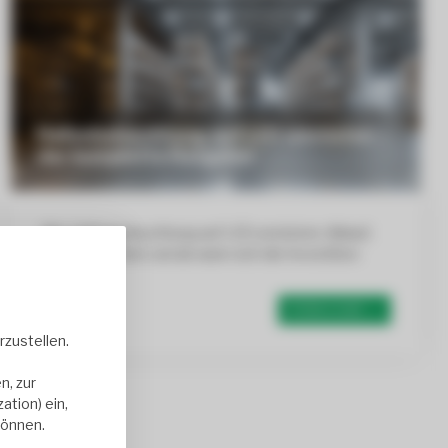
Hallenbeleuchtung auf LED umrüsten –
der komplette Ratgeber
Alte Hallenbeleuchtung auf LED umrüsten: Ablauf,
Vorher-Nachher und ab wann sich die Investition
rechnet....
Erfahre mehr →
zustellen.
n, zur
tion) ein,
können.