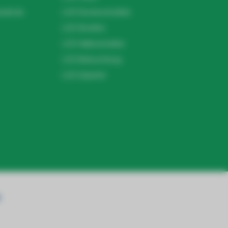
ndel.de
LED Deckenstrahler
LED Streifen
LED Hallenstrahler
LED Beleuchtung
LED Zubehör