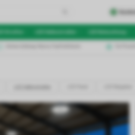
Kunden
D Streifen
LED Hallenstrahler
LED Beleuchtung
Sichere Zahlung: Klarna, PayPal & Karte
Für Privat
LED Hallenstrahler
LED Panel
LED Ratgeber