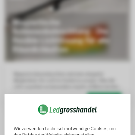
Magnetische
Schienenbeleuchtung - Die
flexible Lichtlösung für alle
Räumlichkeiten
Magnetschienenleuchten sind eine elegante
Möglichkeit, für Licht im Dunkel zu sorgen. Was die
LED-Leuchten so besonders macht, erfährst du hier....
Erfahre mehr →
Seite
1
von 1
Wir verwenden technisch notwendige Cookies, um
den Betrieb der Website sicherzustellen.