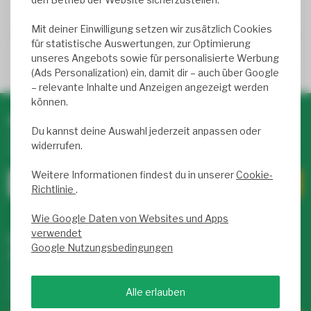
Mit deiner Einwilligung setzen wir zusätzlich Cookies
für statistische Auswertungen, zur Optimierung
Trusted Shops score
9.2
- 1050+ reviews
unseres Angebots sowie für personalisierte Werbung
(Ads Personalization) ein, damit dir – auch über Google
– relevante Inhalte und Anzeigen angezeigt werden
können.
Newsletter abonnieren & profitieren!
Du kannst deine Auswahl jederzeit anpassen oder
Abonniere unseren wöchentlichen Newsletter mit exklusiven
widerrufen.
Rabatten und Infos zu LED-Produkten.
Weitere Informationen findest du in unserer
Cookie-
Richtlinie
.
Wie Google Daten von Websites und Apps
verwendet
Unser Service Team hilft dir weiter –
Google Nutzungsbedingungen
täglich von 9 bis 17 Uhr für dich da!
Hast du Fragen zu unseren Produkten oder deinem Kauf?
Klicke auf unseren Kundenservice! Dort findest du Infos zu
Alle erlauben
uns, FAQs und viele Möglichkeiten, uns zu kontaktieren.