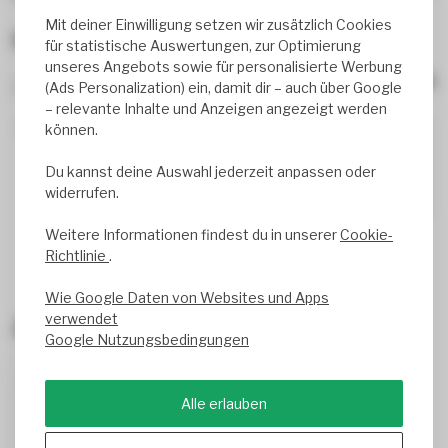
Mit deiner Einwilligung setzen wir zusätzlich Cookies
Bewertungen
für statistische Auswertungen, zur Optimierung
unseres Angebots sowie für personalisierte Werbung
0
review(s)
(Ads Personalization) ein, damit dir – auch über Google
– relevante Inhalte und Anzeigen angezeigt werden
0%
können.
0%
0%
Du kannst deine Auswahl jederzeit anpassen oder
0%
widerrufen.
0%
Weitere Informationen findest du in unserer
Cookie-
Richtlinie
.
Wie Google Daten von Websites und Apps
verwendet
Zuletzt angesehen
Google Nutzungsbedingungen
-10%
Alle erlauben