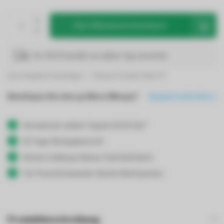
Zum Warenkorb hinzufügen
Vor 19:00 bestellt, am selben Tag verschickt
Zum Vergleich hinzufügen
Dieses Produkt teilen
Benötigen Sie eine größere Menge?
Angebot anfordern
Versand am selben Tag bis 19:00 Uhr*
30 Tage Rückgaberecht
Sichere Zahlung: Klarna, PayPal & Karte
Für Privat & Gewerbe: Brutto/Nettopreise
Produktbeschreibung