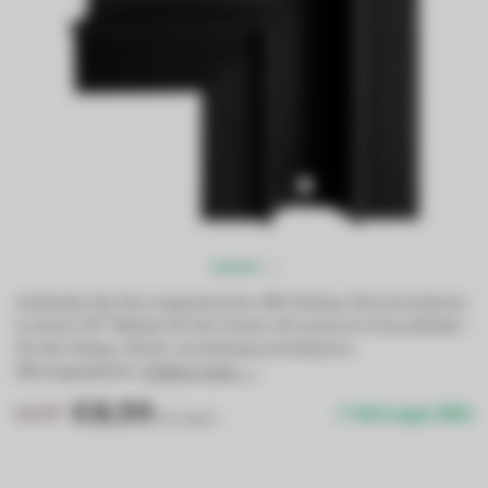
Verbinden Sie Ihre magnetischen 48V (Einbau-)Stromschienen
in einem 90°-Winkel mit der Decke mit unserem Eckverbinder
für den Einbau. Sicher, zuverlässig und inklusive
Montageplatten.
Erfahre mehr →
.
€8,99
€9,99
Auf Lager (84)
Inkl. MwSt.