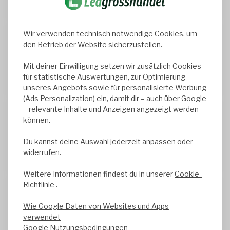
Geschrieben am
7/13/2026
Wir verwenden technisch notwendige Cookies, um
Hermann Langenbucher
den Betrieb der Website sicherzustellen.
Schnell und wie beschrieben
Mit deiner Einwilligung setzen wir zusätzlich Cookies
Schnell und wie beschrieben.
für statistische Auswertungen, zur Optimierung
Geschrieben am
6/11/2026
unseres Angebots sowie für personalisierte Werbung
(Ads Personalization) ein, damit dir – auch über Google
– relevante Inhalte und Anzeigen angezeigt werden
Uwe Köninger
können.
Gute Verarbeitung
Du kannst deine Auswahl jederzeit anpassen oder
Gute Verarbeitung, gutes Preis / Leistungsverhältniss
widerrufen.
Geschrieben am
3/16/2026
Weitere Informationen findest du in unserer
Cookie-
Richtlinie
.
Hans Blom
Wie Google Daten von Websites und Apps
schnelle Lieferung schönes Produkt
verwendet
schnelle lieferung schönes produkt
Google Nutzungsbedingungen