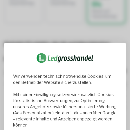
5%
Gesamtbetrag
Gesamtbetrag
Rabatt auf
Gesamtbetrag
Beliebte Produkte, die dir gefallen könnten
Bewertungen
11
review(s)
Wir verwenden technisch notwendige Cookies, um
den Betrieb der Website sicherzustellen.
73%
9%
Mit deiner Einwilligung setzen wir zusätzlich Cookies
9%
für statistische Auswertungen, zur Optimierung
9%
unseres Angebots sowie für personalisierte Werbung
0%
(Ads Personalization) ein, damit dir – auch über Google
– relevante Inhalte und Anzeigen angezeigt werden
Andreas Pawel
können.