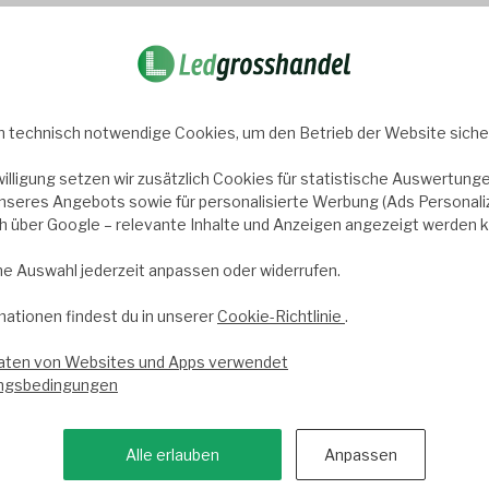
 technisch notwendige Cookies, um den Betrieb der Website sicher
willigung setzen wir zusätzlich Cookies für statistische Auswertunge
Andrea Di Matteo
nseres Angebots sowie für personalisierte Werbung (Ads Personaliza
Geschrieben am
7/26/2026
ch über Google – relevante Inhalte und Anzeigen angezeigt werden 
29%
ne Auswahl jederzeit anpassen oder widerrufen.
8%
Ingo Wolfram
3%
mationen findest du in unserer
Cookie-Richtlinie
.
Alles Gut
0%
Alles Gut.
2%
aten von Websites und Apps verwendet
Geschrieben am
6/15/2026
ngsbedingungen
F Smit
Alle erlauben
Anpassen
Geschrieben am
6/14/2026