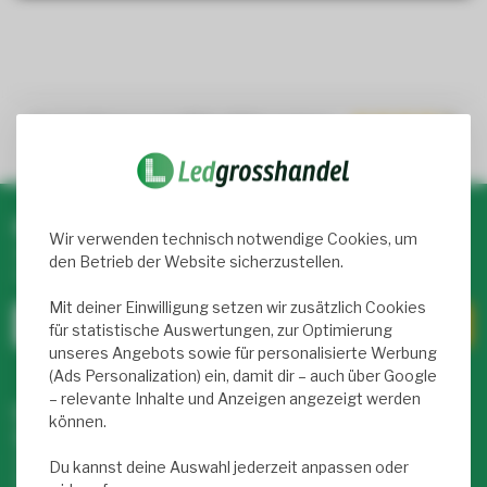
Trusted Shops score
9.2
- 1050+ reviews
Newsletter abonnieren & profitieren!
Wir verwenden technisch notwendige Cookies, um
Abonniere unseren wöchentlichen Newsletter mit exklusiven
den Betrieb der Website sicherzustellen.
Rabatten und Infos zu LED-Produkten.
Mit deiner Einwilligung setzen wir zusätzlich Cookies
für statistische Auswertungen, zur Optimierung
unseres Angebots sowie für personalisierte Werbung
(Ads Personalization) ein, damit dir – auch über Google
– relevante Inhalte und Anzeigen angezeigt werden
Unser Service Team hilft dir weiter –
können.
täglich von 9 bis 17 Uhr für dich da!
Hast du Fragen zu unseren Produkten oder deinem Kauf?
Du kannst deine Auswahl jederzeit anpassen oder
Klicke auf unseren Kundenservice! Dort findest du Infos zu