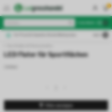
0
MENU
€
Inkl. MwSt.
Für Privat & Gewerbe: Brutto/Nettopreise
4.6
/5
Sporthallen & Fitnessstudios
LED Fluter für Sportflächen
1 Artikel
1
Filter anzeigen