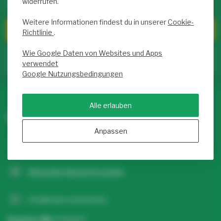
widerrufen.
uns, FAQs und viele Möglichkeiten, uns zu kontaktieren.
Weitere Informationen findest du in unserer
Cookie-
Kundendienst
Richtlinie
.
Wie Google Daten von Websites und Apps
Zum Service Center
verwendet
Google Nutzungsbedingungen
Alle erlauben
Ledgrosshandel.de
Anpassen
+31 20 26 10 003
WhatsApp-Nachricht senden
info@ledgrosshandel.de
Register NR:
67513247