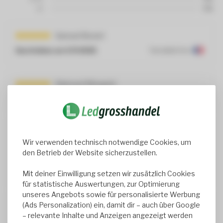
0%
Samuel Brunet
Geschrieben am
6/9/2026
Translated from
Raimund Wiegand
Geschrieben am
4/14/2025
Anonymous
Wir verwenden technisch notwendige Cookies, um
Alles okay weiter so
den Betrieb der Website sicherzustellen.
Alles okay weiter so
Mit deiner Einwilligung setzen wir zusätzlich Cookies
Geschrieben am
12/10/2023
für statistische Auswertungen, zur Optimierung
unseres Angebots sowie für personalisierte Werbung
(Ads Personalization) ein, damit dir – auch über Google
Anonymous
– relevante Inhalte und Anzeigen angezeigt werden
Alees fein