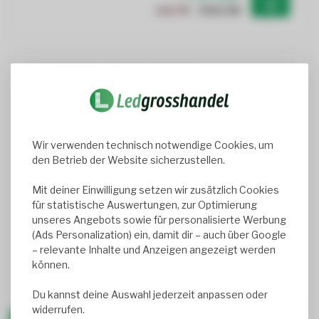
€66,98
€66,98
inkl. 42W DALI-Treiber dimmbar
LED Panel | 120x30 | kaltweiß 4000K | 30W | 130 lm/W /
3900lm | dimmbar | IP40 | UGR<22
+
DALI Treiber für LED
Panels | 24W - 42W | 600mA - 1050mA | Einstellbar |
Dimmbar
Wir verwenden technisch notwendige Cookies, um
den Betrieb der Website sicherzustellen.
+
Mit deiner Einwilligung setzen wir zusätzlich Cookies
für statistische Auswertungen, zur Optimierung
unseres Angebots sowie für personalisierte Werbung
(Ads Personalization) ein, damit dir – auch über Google
– relevante Inhalte und Anzeigen angezeigt werden
Auf Lager
können.
€75,98
€75,98
Du kannst deine Auswahl jederzeit anpassen oder
widerrufen.
Mehr bestellen, mehr sparen.