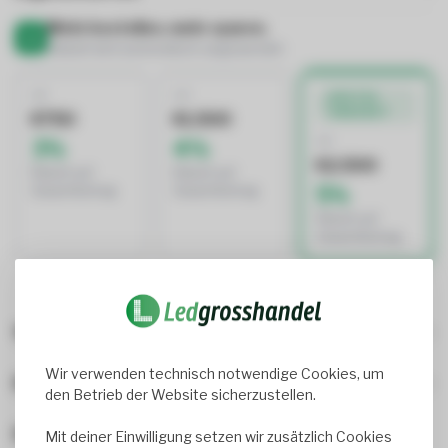
Mehr bestellen, mehr sparen.
Rabatt wird automatisch angewendet
AB
AB
BESTES
ANGEBOT
€750
€1.500
AB
3%
4%
€2.500
Rabatt auf
Rabatt auf
5%
Gesamtbetrag
Gesamtbetrag
Rabatt auf
Gesamtbetrag
Wird oft zusammen gekauft
Wir verwenden technisch notwendige Cookies, um
Beliebte Produkte, die dir gefallen könnten
den Betrieb der Website sicherzustellen.
Bewertungen
Mit deiner Einwilligung setzen wir zusätzlich Cookies