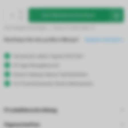
Zum Warenkorb hinzufügen
Zum Vergleich hinzufügen
Dieses Produkt teilen
Benötigen Sie eine größere Menge?
Angebot anfordern
Versand am selben Tag bis 19:00 Uhr*
30 Tage Rückgaberecht
Sichere Zahlung: Klarna, PayPal & Karte
Für Privat & Gewerbe: Brutto/Nettopreise
Produktbeschreibung
Eigenschaften