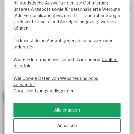
für statistische Auswertungen, zur Optimierung
unseres Angebots sowie für personalisierte Werbung
0
review(s)
(Ads Personalization) ein, damit dir – auch über Google
– relevante Inhalte und Anzeigen angezeigt werden
0%
können.
0%
0%
0%
Du kannst deine Auswahl jederzeit anpassen oder
0%
widerrufen.
Weitere Informationen findest du in unserer
Cookie-
Richtlinie
.
Wie Google Daten von Websites und Apps
Zuletzt angesehen
verwendet
Google Nutzungsbedingungen
NEU
-17%
Alle erlauben
Anpassen