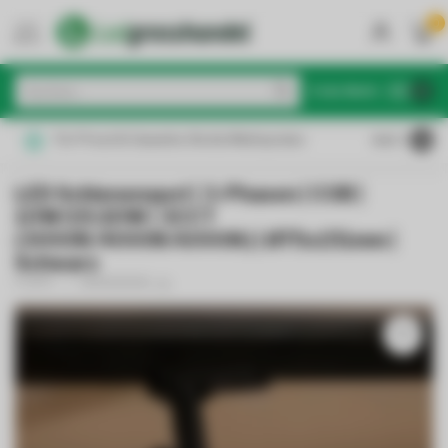
0
MENU
€
Inkl. MwSt.
Für Privat & Gewerbe: Brutto/Nettopreise
4.6
/5
LED Schienenspot | 3-Phasen | COB |
10W/15/20W | 3CCT
(3000K/4000K/6000K) | Ø75x151mm |
Schwarz
PURPL
(0)