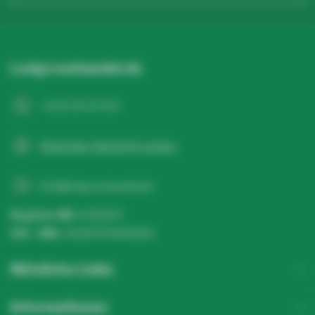
Ihr Name*
Ledgrosshandel.de
E-Mail-Adresse*
+31 20 26 10 003
WhatsApp-Nachricht senden
Telefonnummer*
info@ledgrosshandel.de
Register NR:
67513247
Name der Firma
USt - IdNr.:
NL857041496B01
Nützliche Links
USt-IdNr.
Informationen