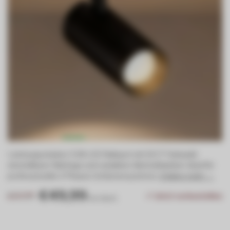
Leistungsstarker COB LED Railspot mit 3CCT Farbwahl,
einstellbarer Wattage und variablem Abstrahlwinkel. Ideal für
professionelle 3-Phasen-Schienensysteme.
Erfahre mehr →
.
€49,99
€59,99
Jetzt vorbestellen
Inkl. MwSt.