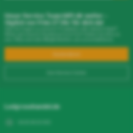
Unser Service Team hilft dir weiter –
täglich von 9 bis 17 Uhr für dich da!
Hast du Fragen zu unseren Produkten oder deinem Kauf?
Klicke auf unseren Kundenservice! Dort findest du Infos zu
uns, FAQs und viele Möglichkeiten, uns zu kontaktieren.
Kundendienst
Zum Service Center
Ledgrosshandel.de
+31 20 26 10 003