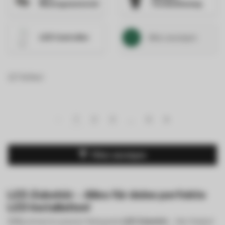
Montagematerial
Fernbedienung
+
Alles anzeigen
LED Controller
127 Artikel
1
2
3
…
6
Filter anzeigen
LED Zubehör – Alles für deine perfekte
LED Installation!
Willkommen in unserer Kategorie
LED Zubehör
– hier findest