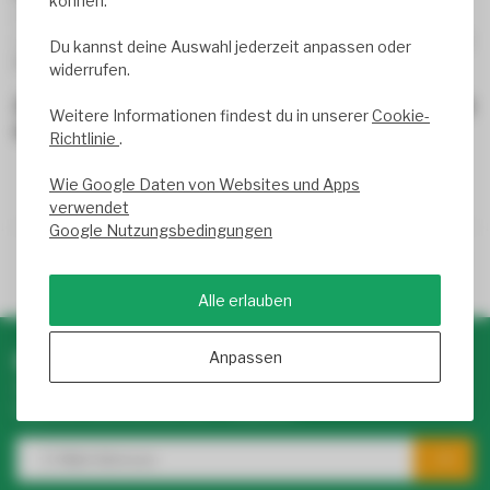
können.
✅
Schnelle Lieferung
– Heute bestellen, in Kürze geliefert!
✅
Top-Preise
– Hochwertiges LED Zubehör zu unschlagbaren
Du kannst deine Auswahl jederzeit anpassen oder
Preisen!
widerrufen.
Jetzt das passende Zubehör für deine LEDs
Weitere Informationen findest du in unserer
Cookie-
entdecken & direkt bestellen!
Richtlinie
.
Wie Google Daten von Websites und Apps
verwendet
Google Nutzungsbedingungen
Trusted Shops score
9.2
- 1050+ reviews
Alle erlauben
Anpassen
Newsletter abonnieren & profitieren!
Abonniere unseren wöchentlichen Newsletter mit exklusiven
Rabatten und Infos zu LED-Produkten.