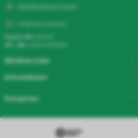
WhatsApp-Nachricht senden
info@ledgrosshandel.de
Register NR:
67513247
USt - IdNr.:
NL857041496B01
Nützliche Links
Informationen
Kategorien