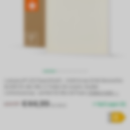
Ledvance® LED Panel 60x60 – 3.630 lm bei 33 W, flimmerfrei
& UGR<19. Inkl. DALI-2 Treiber für smarte, flexible
Lichtsteuerung – perfekt für Büro & Praxis.
Erfahre mehr →
.
€44,99
€59,99
Auf Lager (3)
Inkl. MwSt.