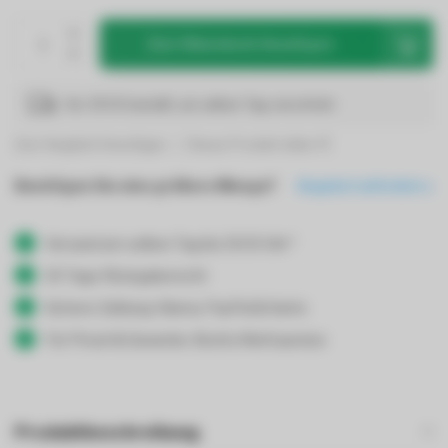
Zum Warenkorb hinzufügen
Vor 19:00 bestellt, am selben Tag verschickt
Zum Vergleich hinzufügen
Dieses Produkt teilen
Benötigen Sie eine größere Menge?
Angebot anfordern
Versand am selben Tag bis 19:00 Uhr*
30 Tage Rückgaberecht
Sichere Zahlung: Klarna, PayPal & Karte
Für Privat & Gewerbe: Brutto/Nettopreise
Produktbeschreibung