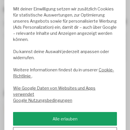
Mit deiner Einwilligung setzen wir zusätzlich Cookies
Bewertungen
für statistische Auswertungen, zur Optimierung
unseres Angebots sowie für personalisierte Werbung
0
review(s)
(Ads Personalization) ein, damit dir – auch über Google
– relevante Inhalte und Anzeigen angezeigt werden
0%
können.
0%
0%
Du kannst deine Auswahl jederzeit anpassen oder
0%
widerrufen.
0%
Weitere Informationen findest du in unserer
Cookie-
Richtlinie
.
Wie Google Daten von Websites und Apps
Zuletzt angesehen
verwendet
Google Nutzungsbedingungen
ABVERKAUF
-25%
Alle erlauben