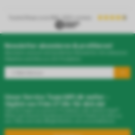
Trusted Shops score
9.2
- 1050+ reviews
Newsletter abonnieren & profitieren!
Abonniere unseren wöchentlichen Newsletter mit exklusiven
Rabatten und Infos zu LED-Produkten.
Unser Service Team hilft dir weiter –
täglich von 9 bis 17 Uhr für dich da!
Hast du Fragen zu unseren Produkten oder deinem Kauf?
Klicke auf unseren Kundenservice! Dort findest du Infos zu
uns, FAQs und viele Möglichkeiten, uns zu kontaktieren.
Brauchst du eine größere
Menge? Wir machen dir ein