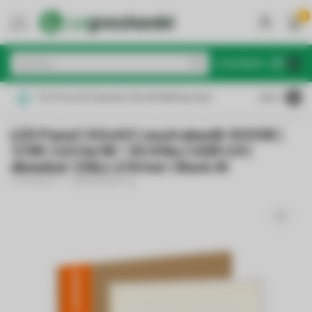
0
MENU
€
Inkl. MwSt.
Für Privat & Gewerbe: Brutto/Nettopreise
4.6
/5
LED Panel | 60x60 | neutralweiß 4000K |
33W | 110 lm/W / 3630lm | UGR<19 |
dimmbar | DALI-2 Driver | Back-lit
LEDVANCE
(0)